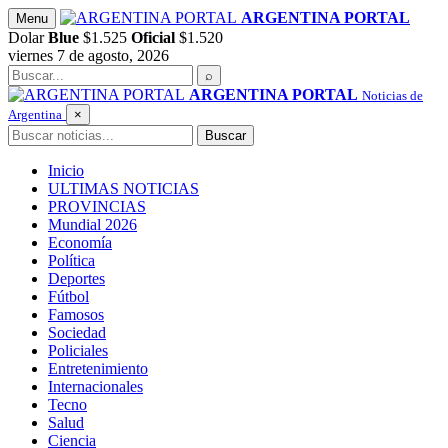
Saltar
ARGENTINA PORTAL
Menu
al
Dolar
Blue
$1.525
Oficial
$1.520
contenido
viernes 7 de agosto, 2026
Buscar
⌕
ARGENTINA PORTAL
Noticias de
Argentina
×
Buscar
Buscar
Inicio
ULTIMAS NOTICIAS
PROVINCIAS
Mundial 2026
Economía
Política
Deportes
Fútbol
Famosos
Sociedad
Policiales
Entretenimiento
Internacionales
Tecno
Salud
Ciencia