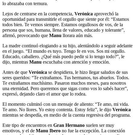
lo abrazaba con ternura.
Lejos de centrarse en la competencia,
Verónica
aprovechó la
oportunidad para transmitirle el orgullo que siente por él: “Estamos
todos bien. Te vemos siempre. Estamos orgullosos de vos, de la
persona que sos, humana, llena de valores, educado y tolerante”,
afirmó, provocando que
Manu
llorara aún más.
La madre continuó elogiando a su hijo, alentándolo a seguir adelante
en el juego. “El mundo es tuyo. Tengo fe en vos. Sos mi orgullo.
Educado, caballero. ¿Qué más puedo pedir si lo tengo todo?”, le
dijo, mientras
Manu
escuchaba con atención y emoción.
Antes de que
Verónica
se despidiera, le hizo llegar saludos de sus
seres queridos: “Te extrañamos. Tus hermanos, tus abuelos. Todos.
Te extrañamos muchísimo. Pasaron muchos meses, para nosotros
una eternidad. Pero queremos que sigas como vos lo sabés hacer”,
expresó, dejando claro el amor que lo rodea.
El momento culminó con un mensaje de aliento: “Te amo, mi vida.
Te amo. No llores. Yo estoy contenta. Estoy feliz”, le dijo
Verónica
mientras se despedía, en medio de la cuenta regresiva del programa.
Este tipo de encuentros en
Gran Hermano
suelen ser muy
emotivos, y el de
Manu Ibero
no fue la excepción. La conexión