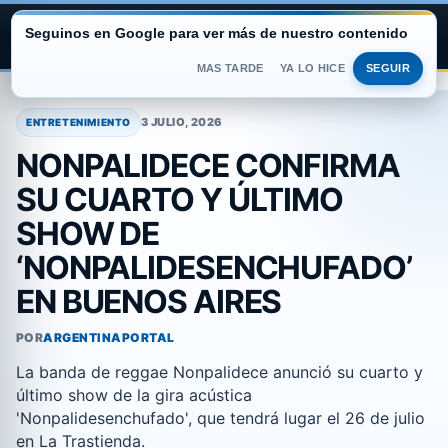
Seguinos en Google para ver más de nuestro contenido
ARGENTINA PORTAL
MAS TARDE
YA LO HICE
SEGUIR
Saltar
al
3 JULIO, 2026
ENTRETENIMIENTO
contenido
NONPALIDECE CONFIRMA
SU CUARTO Y ÚLTIMO
SHOW DE
‘NONPALIDESENCHUFADO’
EN BUENOS AIRES
POR
ARGENTINAPORTAL
La banda de reggae Nonpalidece anunció su cuarto y
último show de la gira acústica
'Nonpalidesenchufado', que tendrá lugar el 26 de julio
en La Trastienda.