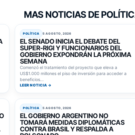
MAS NOTICIAS DE POLÍTI
POLÍTICA
5 AGOSTO, 2026
A
EL SENADO INICIA EL DEBATE DEL
SUPER-RIGI Y FUNCIONARIOS DEL
GOBIERNO EXPONDRÁN LA PRÓXIMA
SEMANA
Comenzó el tratamiento del proyecto que eleva a
US$1.000 millones el piso de inversión para acceder a
beneficios...
LEER NOTICIA →
POLÍTICA
5 AGOSTO, 2026
LO
EL GOBIERNO ARGENTINO NO
TOMARÁ MEDIDAS DIPLOMÁTICAS
A
CONTRA BRASIL Y RESPALDA A