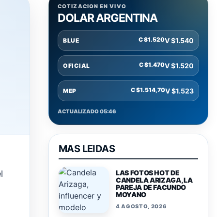
COTIZACION EN VIVO
DOLAR ARGENTINA
C $1.520
V $1.540
BLUE
C $1.470
V $1.520
OFICIAL
C $1.514,70
V $1.523
MEP
ACTUALIZADO 05:46
MAS LEIDAS
l
LAS FOTOS HOT DE
CANDELA ARIZAGA, LA
PAREJA DE FACUNDO
MOYANO
4 AGOSTO, 2026