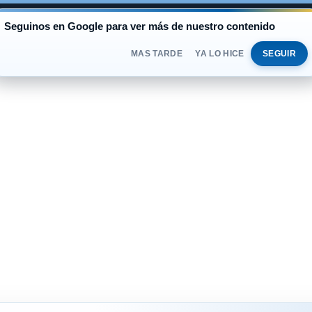
AL
Seguinos en Google para ver más de nuestro contenido
BLUE
$1.540
OFICIAL
$1.520
JUEVES 
DOLAR
MAS TARDE
YA LO HICE
SEGUIR