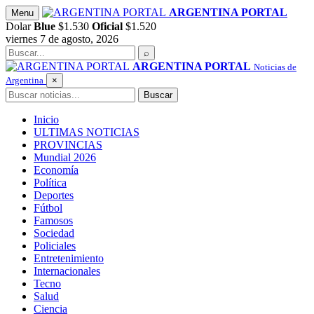
Saltar
ARGENTINA PORTAL
Menu
al
Dolar
Blue
$1.530
Oficial
$1.520
contenido
viernes 7 de agosto, 2026
Buscar
⌕
ARGENTINA PORTAL
Noticias de
Argentina
×
Buscar
Buscar
Inicio
ULTIMAS NOTICIAS
PROVINCIAS
Mundial 2026
Economía
Política
Deportes
Fútbol
Famosos
Sociedad
Policiales
Entretenimiento
Internacionales
Tecno
Salud
Ciencia