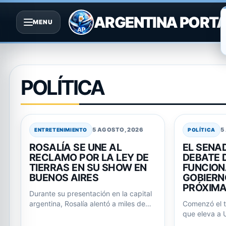
ARGENTINA PORT
MENU
Saltar
al
contenido
POLÍTICA
5 AGOSTO, 2026
5
ENTRETENIMIENTO
POLÍTICA
ROSALÍA SE UNE AL
EL SENAD
RECLAMO POR LA LEY DE
DEBATE D
TIERRAS EN SU SHOW EN
FUNCION
BUENOS AIRES
GOBIERN
PRÓXIM
Durante su presentación en la capital
argentina, Rosalía alentó a miles de
Comenzó el t
fans a corear la consigna 'La…
que eleva a 
de inversión