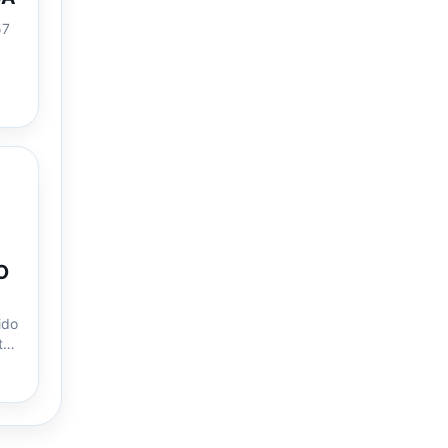
57
O
ido
to
e…