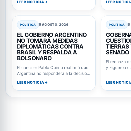
LEER NOTICIA
LEER NOTICI
beneficios…
5 AGOSTO, 2026
5
POLÍTICA
POLÍTICA
EL GOBIERNO ARGENTINO
GOBERNA
NO TOMARÁ MEDIDAS
CUESTIO
DIPLOMÁTICAS CONTRA
TIERRAS 
BRASIL Y RESPALDA A
SENADO 
BOLSONARO
El rechazo d
El canciller Pablo Quirno reafirmó que
y Figueroa co
Argentina no responderá a la decisión
aprobar la l
de Lula de reducir la relación…
LEER NOTICIA
LEER NOTICI