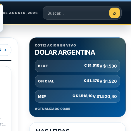
⌕
 7 DE AGOSTO, 2026
Buscar
COTIZACION EN VIVO
S
DOLAR ARGENTINA
C $1.510
V $1.530
BLUE
C $1.470
V $1.520
OFICIAL
C $1.518,10
V $1.520,40
MEP
ACTUALIZADO 00:05
e
ate