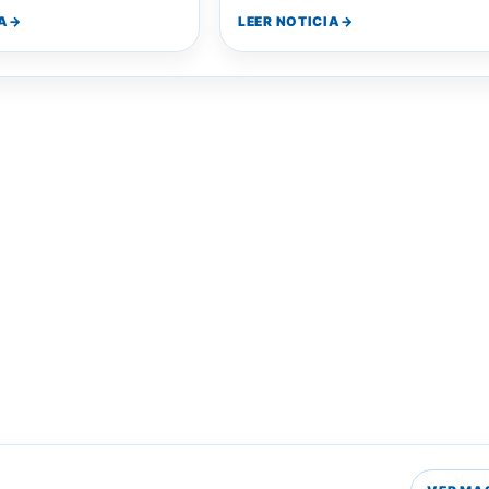
 de monedas, aumentando
A
LEER NOTICIA
…