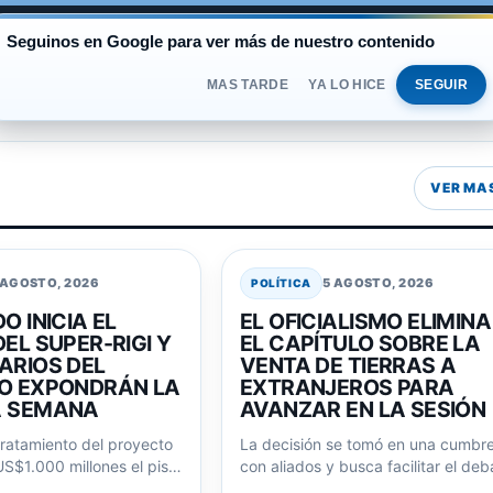
AL
Seguinos en Google para ver más de nuestro contenido
BLUE
$1.530
OFICIAL
$1.520
VIERNES
DOLAR
MAS TARDE
YA LO HICE
SEGUIR
VER MA
 AGOSTO, 2026
5 AGOSTO, 2026
POLÍTICA
O INICIA EL
EL OFICIALISMO ELIMINA
EL SUPER-RIGI Y
EL CAPÍTULO SOBRE LA
ARIOS DEL
VENTA DE TIERRAS A
O EXPONDRÁN LA
EXTRANJEROS PARA
A SEMANA
AVANZAR EN LA SESIÓN
ratamiento del proyecto
La decisión se tomó en una cumbr
US$1.000 millones el piso
con aliados y busca facilitar el deb
 para acceder a
del resto del proyecto…