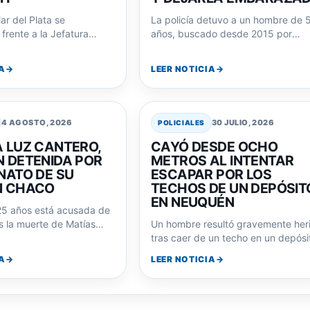
ar del Plata se
La policía detuvo a un hombre de 
frente a la Jefatura
años, buscado desde 2015 por
l de Policía exigiendo
abusar de su hijastra menor…
or el…
A
LEER NOTICIA
4 AGOSTO, 2026
30 JULIO, 2026
POLICIALES
A LUZ CANTERO,
CAYÓ DESDE OCHO
N DETENIDA POR
METROS AL INTENTAR
NATO DE SU
ESCAPAR POR LOS
N CHACO
TECHOS DE UN DEPÓSIT
EN NEUQUÉN
25 años está acusada de
s la muerte de Matías
Un hombre resultó gravemente her
ez. Sus redes…
tras caer de un techo en un depósi
en Neuquén. Investigan su posibl
A
LEER NOTICIA