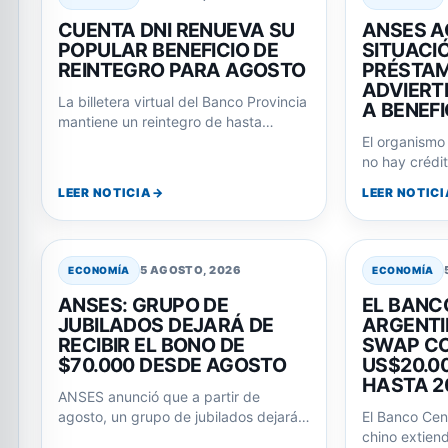
CUENTA DNI RENUEVA SU
ANSES A
POPULAR BENEFICIO DE
SITUACI
REINTEGRO PARA AGOSTO
PRÉSTAM
ADVIERT
La billetera virtual del Banco Provincia
A BENEFI
mantiene un reintegro de hasta
$6.000 en compras en comercios
El organismo
adheridos durante…
no hay crédit
sobre intento
LEER NOTICIA
LEER NOTICI
y…
5 AGOSTO, 2026
ECONOMÍA
ECONOMÍA
ANSES: GRUPO DE
EL BANC
JUBILADOS DEJARÁ DE
ARGENTI
RECIBIR EL BONO DE
SWAP CO
$70.000 DESDE AGOSTO
US$20.0
HASTA 2
ANSES anunció que a partir de
agosto, un grupo de jubilados dejará
El Banco Cent
de percibir el bono extraordinario de…
chino extien