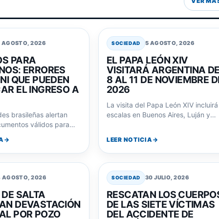
VER MA
5 AGOSTO, 2026
5 AGOSTO, 2026
SOCIEDAD
S PARA
EL PAPA LEÓN XIV
NOS: ERRORES
VISITARÁ ARGENTINA D
DNI QUE PUEDEN
8 AL 11 DE NOVIEMBRE D
AR EL INGRESO A
2026
La visita del Papa León XIV incluirá
es brasileñas alertan
escalas en Buenos Aires, Luján y
cumentos válidos para
Córdoba, marcando su primer viaj
ís y los requisitos
A
LEER NOTICIA
 para menores…
4 AGOSTO, 2026
30 JULIO, 2026
SOCIEDAD
 DE SALTA
RESCATAN LOS CUERPO
AN DEVASTACIÓN
DE LAS SIETE VÍCTIMAS
AL POR POZO
DEL ACCIDENTE DE