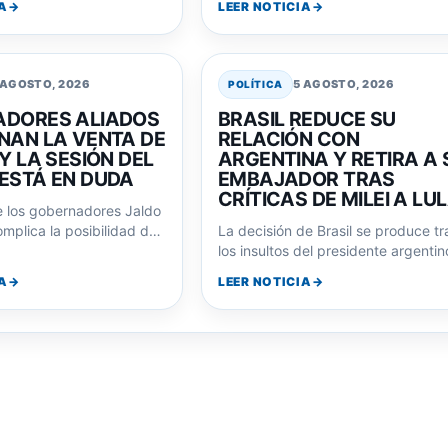
A
LEER NOTICIA
 AGOSTO, 2026
5 AGOSTO, 2026
POLÍTICA
DORES ALIADOS
BRASIL REDUCE SU
NAN LA VENTA DE
RELACIÓN CON
Y LA SESIÓN DEL
ARGENTINA Y RETIRA A 
ESTÁ EN DUDA
EMBAJADOR TRAS
CRÍTICAS DE MILEI A LU
e los gobernadores Jaldo
mplica la posibilidad de
La decisión de Brasil se produce tr
ey sobre la venta…
los insultos del presidente argentin
Javier Milei hacia su homólogo
A
LEER NOTICIA
brasileño,…