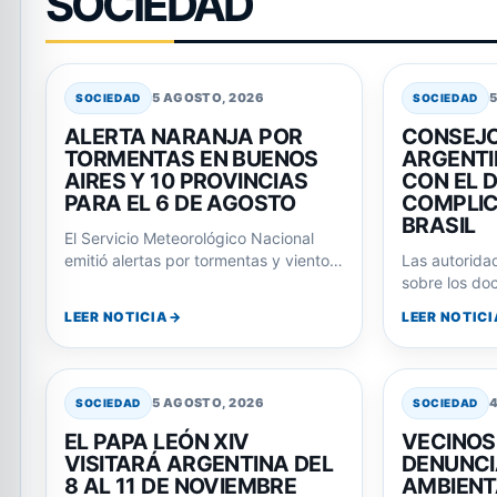
SOCIEDAD
5 AGOSTO, 2026
SOCIEDAD
SOCIEDAD
ALERTA NARANJA POR
CONSEJO
TORMENTAS EN BUENOS
ARGENTI
AIRES Y 10 PROVINCIAS
CON EL 
PARA EL 6 DE AGOSTO
COMPLIC
BRASIL
El Servicio Meteorológico Nacional
emitió alertas por tormentas y vientos
Las autoridad
para varias provincias, incluyendo el
sobre los do
Área Metropolitana de…
ingresar al pa
LEER NOTICIA
LEER NOTICI
específicos
5 AGOSTO, 2026
SOCIEDAD
SOCIEDAD
EL PAPA LEÓN XIV
VECINOS
VISITARÁ ARGENTINA DEL
DENUNCI
8 AL 11 DE NOVIEMBRE
AMBIENT