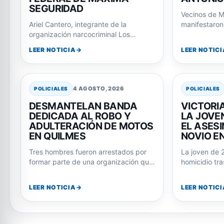
SEGURIDAD
Vecinos de M
Ariel Cantero, integrante de la
manifestaron 
organización narcocriminal Los
Departamenta
Monos, fue trasladado a una cárcel
respuestas p
LEER NOTICIA
LEER NOTICI
federal tras su imputación…
4 AGOSTO, 2026
POLICIALES
POLICIALES
DESMANTELAN BANDA
VICTORI
DEDICADA AL ROBO Y
LA JOVE
ADULTERACIÓN DE MOTOS
EL ASESI
EN QUILMES
NOVIO E
Tres hombres fueron arrestados por
La joven de 
formar parte de una organización que
homicidio tra
robaba motos en La Plata y las…
Julián Álvar
LEER NOTICIA
LEER NOTICI