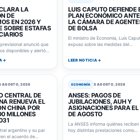
CLARA LA
LUIS CAPUTO DEFIENDE 
ÓN DE
PLAN ECONÓMICO ANTE
OS EN 2026 Y
LA CÁMARA DE AGENTE
E SOBRE ESTAFAS
DE BOLSA
CIARIOS
El ministro de Economía, Luis Capu
 previsional anunció que
expuso sobre las medidas del
os disponibles y alertó
gobierno y proyectó la reelección 
s de fraude a jubilados
Javier…
A
LEER NOTICIA
5 AGOSTO, 2026
5 AGOSTO, 2026
ECONOMÍA
O CENTRAL DE
ANSES: PAGOS DE
NA RENUEVA EL
JUBILACIONES, AUH Y
N CHINA POR
ASIGNACIONES PARA EL
00 MILLONES
DE AGOSTO
031
La ANSES informa quiénes reciben
ral argentino y su par
hoy distintas prestaciones como
den el acuerdo de
jubilaciones, AUH y asignaciones.