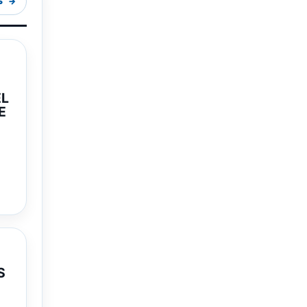
S
EL
E
e…
S