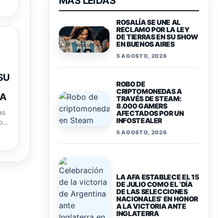
MAS LEIDAS
ROSALÍA SE UNE AL
RECLAMO POR LA LEY
DE TIERRAS EN SU SHOW
EN BUENOS AIRES
5 AGOSTO, 2026
SU
ROBO DE
CRIPTOMONEDAS A
LA
TRAVÉS DE STEAM:
8.000 GAMERS
as
AFECTADOS POR UN
INFOSTEALER
o
5 AGOSTO, 2026
LA AFA ESTABLECE EL 15
DE JULIO COMO EL ‘DÍA
DE LAS SELECCIONES
NACIONALES’ EN HONOR
A LA VICTORIA ANTE
INGLATERRA