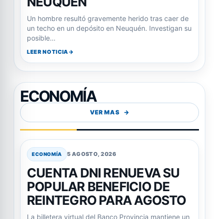
NEUQUÉN
Un hombre resultó gravemente herido tras caer de
un techo en un depósito en Neuquén. Investigan su
posible…
LEER NOTICIA
ECONOMÍA
VER MAS
5 AGOSTO, 2026
ECONOMÍA
CUENTA DNI RENUEVA SU
POPULAR BENEFICIO DE
REINTEGRO PARA AGOSTO
La billetera virtual del Banco Provincia mantiene un