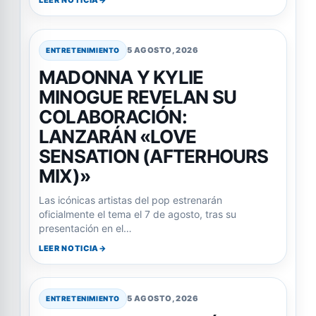
LEER NOTICIA
5 AGOSTO, 2026
ENTRETENIMIENTO
MADONNA Y KYLIE
MINOGUE REVELAN SU
COLABORACIÓN:
LANZARÁN «LOVE
SENSATION (AFTERHOURS
MIX)»
Las icónicas artistas del pop estrenarán
oficialmente el tema el 7 de agosto, tras su
presentación en el…
LEER NOTICIA
5 AGOSTO, 2026
ENTRETENIMIENTO