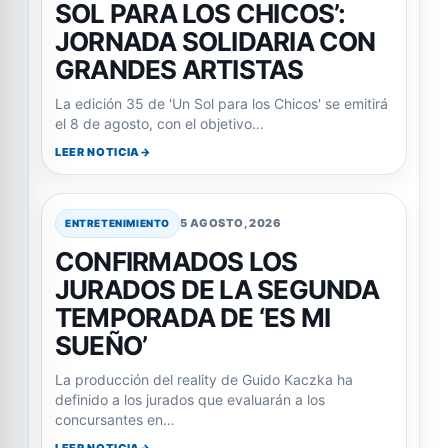
SOL PARA LOS CHICOS’:
JORNADA SOLIDARIA CON
GRANDES ARTISTAS
La edición 35 de 'Un Sol para los Chicos' se emitirá
el 8 de agosto, con el objetivo…
LEER NOTICIA
5 AGOSTO, 2026
ENTRETENIMIENTO
CONFIRMADOS LOS
JURADOS DE LA SEGUNDA
TEMPORADA DE ‘ES MI
SUEÑO’
La producción del reality de Guido Kaczka ha
definido a los jurados que evaluarán a los
concursantes en…