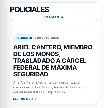
POLICIALES
VER MAS
5 AGOSTO, 2026
POLICIALES
ARIEL CANTERO, MIEMBRO
DE LOS MONOS,
TRASLADADO A CÁRCEL
FEDERAL DE MÁXIMA
SEGURIDAD
Ariel Cantero, integrante de la organización
narcocriminal Los Monos, fue trasladado a una
cárcel federal tras su imputación…
LEER NOTICIA