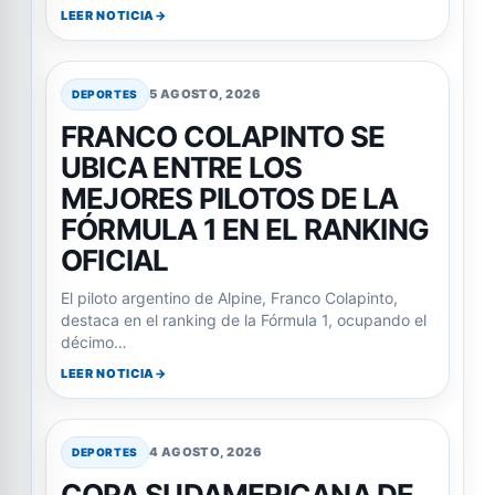
LEER NOTICIA
5 AGOSTO, 2026
DEPORTES
FRANCO COLAPINTO SE
UBICA ENTRE LOS
MEJORES PILOTOS DE LA
FÓRMULA 1 EN EL RANKING
OFICIAL
El piloto argentino de Alpine, Franco Colapinto,
destaca en el ranking de la Fórmula 1, ocupando el
décimo…
LEER NOTICIA
4 AGOSTO, 2026
DEPORTES
COPA SUDAMERICANA DE