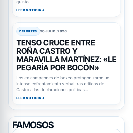
quinto…
LEER NOTICIA
30 JULIO, 2026
DEPORTES
TENSO CRUCE ENTRE
ROÑA CASTRO Y
MARAVILLA MARTÍNEZ: «LE
PEGARÍA POR BOCÓN»
Los ex campeones de boxeo protagonizaron un
intenso enfrentamiento verbal tras críticas de
Castro a las declaraciones políticas…
LEER NOTICIA
FAMOSOS