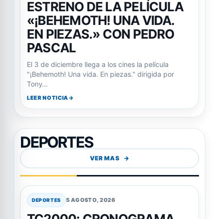
ESTRENO DE LA PELÍCULA
«¡BEHEMOTH! UNA VIDA.
EN PIEZAS.» CON PEDRO
PASCAL
El 3 de diciembre llega a los cines la película
"¡Behemoth! Una vida. En piezas." dirigida por
Tony…
LEER NOTICIA
DEPORTES
VER MAS
5 AGOSTO, 2026
DEPORTES
TC2000: CRONOGRAMA