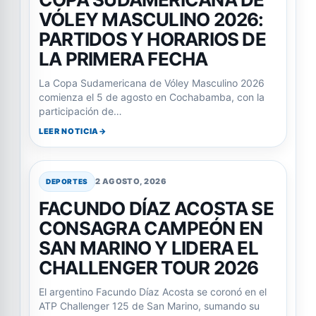
VÓLEY MASCULINO 2026:
PARTIDOS Y HORARIOS DE
LA PRIMERA FECHA
La Copa Sudamericana de Vóley Masculino 2026
comienza el 5 de agosto en Cochabamba, con la
participación de…
LEER NOTICIA
2 AGOSTO, 2026
DEPORTES
FACUNDO DÍAZ ACOSTA SE
CONSAGRA CAMPEÓN EN
SAN MARINO Y LIDERA EL
CHALLENGER TOUR 2026
El argentino Facundo Díaz Acosta se coronó en el
ATP Challenger 125 de San Marino, sumando su