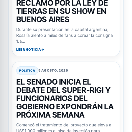
RECLAMO POR LA LEY DE
TIERRAS EN SU SHOW EN
BUENOS AIRES
Durante su presentación en la capital argentina,
Rosalía alentó a miles de fans a corear la consigna
'La…
LEER NOTICIA
5 AGOSTO, 2026
POLÍTICA
EL SENADO INICIA EL
DEBATE DEL SUPER-RIGI Y
FUNCIONARIOS DEL
GOBIERNO EXPONDRÁN LA
PRÓXIMA SEMANA
Comenzó el tratamiento del proyecto que eleva a
US$1.000 millones el piso de inversión para