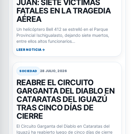
JUAN: SIETE VÍCTIMAS
FATALES EN LA TRAGEDIA
AÉREA
Un helicóptero Bell 412 se estrelló en el Parque
Provincial Ischigualasto, dejando siete muertos,
entre ellos altos funcionarios…
LEER NOTICIA
28 JULIO, 2026
SOCIEDAD
REABRE EL CIRCUITO
GARGANTA DEL DIABLO EN
CATARATAS DEL IGUAZÚ
TRAS CINCO DÍAS DE
CIERRE
El Circuito Garganta del Diablo en Cataratas del
Iguazú ha reabierto luego de cinco días de cierre