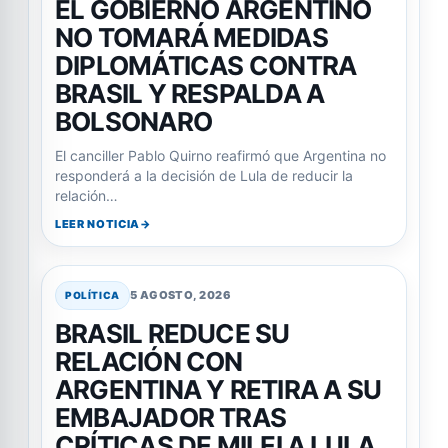
EL GOBIERNO ARGENTINO
NO TOMARÁ MEDIDAS
DIPLOMÁTICAS CONTRA
BRASIL Y RESPALDA A
BOLSONARO
El canciller Pablo Quirno reafirmó que Argentina no
responderá a la decisión de Lula de reducir la
relación…
LEER NOTICIA
5 AGOSTO, 2026
POLÍTICA
BRASIL REDUCE SU
RELACIÓN CON
ARGENTINA Y RETIRA A SU
EMBAJADOR TRAS
CRÍTICAS DE MILEI A LULA