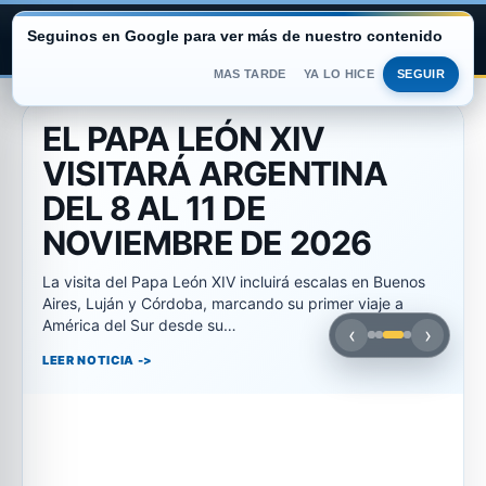
Seguinos en Google para ver más de nuestro contenido
ARGENTINA PORTAL
MAS TARDE
YA LO HICE
SEGUIR
Saltar
al
EL PAPA LEÓN XIV
contenido
VISITARÁ ARGENTINA
DEL 8 AL 11 DE
NOVIEMBRE DE 2026
La visita del Papa León XIV incluirá escalas en Buenos
Aires, Luján y Córdoba, marcando su primer viaje a
América del Sur desde su…
‹
›
LEER NOTICIA