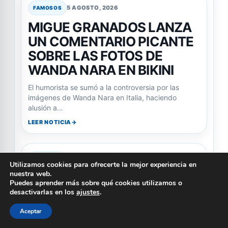
5 AGOSTO, 2026
FAMOSOS
MIGUE GRANADOS LANZA
UN COMENTARIO PICANTE
SOBRE LAS FOTOS DE
WANDA NARA EN BIKINI
El humorista se sumó a la controversia por las
imágenes de Wanda Nara en Italia, haciendo
alusión a…
LEER NOTICIA
5 AGOSTO, 2026
FAMOSOS
Utilizamos cookies para ofrecerte la mejor experiencia en
nuestra web.
ASESINAN AL TIKTOKER
Puedes aprender más sobre qué cookies utilizamos o
CÉSAR GASTÉLUM
desactivarlas en los
ajustes
.
DURANTE UNA
Aceptar
TRANSMISIÓN EN VIVO EN