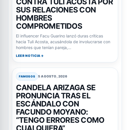
CONTRA TULI ACOSTA POR
SUS RELACIONES CON
HOMBRES
COMPROMETIDOS
El influencer Facu Guarino lanzó duras críticas
hacia Tuli Acosta, acusándola de involucrarse con
hombres que tenían pareja,…
LEER NOTICIA
5 AGOSTO, 2026
FAMOSOS
CANDELA ARIZAGA SE
PRONUNCIA TRAS EL
ESCÁNDALO CON
FACUNDO MOYANO:
“TENGO ERRORES COMO
CUALQUIERA”