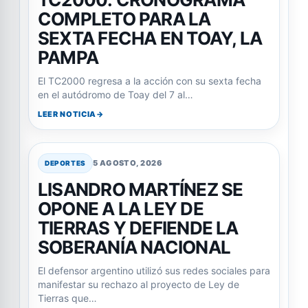
COMPLETO PARA LA
SEXTA FECHA EN TOAY, LA
PAMPA
El TC2000 regresa a la acción con su sexta fecha
en el autódromo de Toay del 7 al…
LEER NOTICIA
5 AGOSTO, 2026
DEPORTES
LISANDRO MARTÍNEZ SE
OPONE A LA LEY DE
TIERRAS Y DEFIENDE LA
SOBERANÍA NACIONAL
El defensor argentino utilizó sus redes sociales para
manifestar su rechazo al proyecto de Ley de
Tierras que…