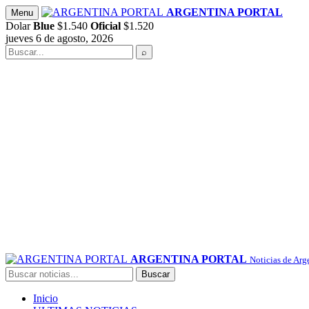
Saltar
ARGENTINA PORTAL
Menu
al
Dolar
Blue
$1.540
Oficial
$1.520
contenido
jueves 6 de agosto, 2026
Buscar
⌕
ARGENTINA PORTAL
Noticias de Arg
Buscar
Buscar
Inicio