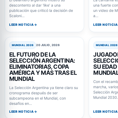
descontento al dar 'like' a una
una fuerte con
publicación que criticó la decisión de
un video de Mí
Scaloni…
a…
LEER NOTICIA
LEER NOTICIA
20 JULIO, 2026
MUNDIAL 2026
MUNDIAL 2026
EL FUTURO DE LA
JUGADOR
SELECCIÓN ARGENTINA:
SELECCI
ELIMINATORIAS, COPA
SU EDAD
AMÉRICA Y MÁS TRAS EL
MUNDIAL
MUNDIAL
Con el recamb
marcha, varios
La Selección Argentina ya tiene claro su
Selección Arge
cronograma después de ser
Mundial 2030
subcampeona en el Mundial, con
desafíos en…
LEER NOTICIA
LEER NOTICIA