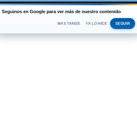
AL
Seguinos en Google para ver más de nuestro contenido
BLUE
$1.530
OFICIAL
$1.520
VIERNES
DOLAR
MAS TARDE
YA LO HICE
SEGUIR