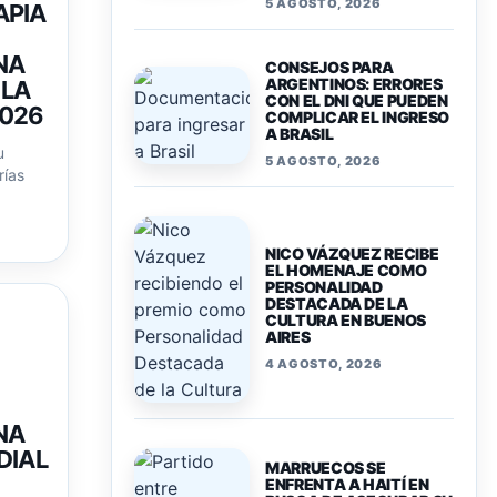
5 AGOSTO, 2026
APIA
NA
CONSEJOS PARA
ARGENTINOS: ERRORES
 LA
CON EL DNI QUE PUEDEN
2026
COMPLICAR EL INGRESO
A BRASIL
u
5 AGOSTO, 2026
rías
NICO VÁZQUEZ RECIBE
EL HOMENAJE COMO
PERSONALIDAD
DESTACADA DE LA
CULTURA EN BUENOS
AIRES
4 AGOSTO, 2026
NA
DIAL
MARRUECOS SE
ENFRENTA A HAITÍ EN