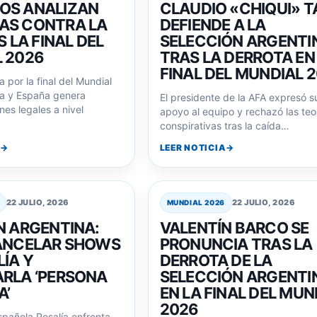
OS ANALIZAN
CLAUDIO «CHIQUI» T
AS CONTRA LA
DEFIENDE A LA
S LA FINAL DEL
SELECCIÓN ARGENTI
 2026
TRAS LA DERROTA EN
FINAL DEL MUNDIAL 
a por la final del Mundial
na y España genera
El presidente de la AFA expresó s
nes legales a nivel
apoyo al equipo y rechazó las teo
conspirativas tras la caída…
LEER NOTICIA
22 JULIO, 2026
22 JULIO, 2026
MUNDIAL 2026
N ARGENTINA:
VALENTÍN BARCO SE
ANCELAR SHOWS
PRONUNCIA TRAS LA
LÍA Y
DERROTA DE LA
RLA ‘PERSONA
SELECCIÓN ARGENTI
A’
EN LA FINAL DEL MUN
2026
spañola Rosalía enfrenta