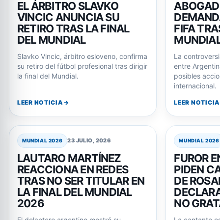
EL ÁRBITRO SLAVKO
ABOGAD
VINCIC ANUNCIA SU
DEMAND
RETIRO TRAS LA FINAL
FIFA TRA
DEL MUNDIAL
MUNDIAL
Slavko Vincic, árbitro esloveno, confirma
La controversi
su retiro del fútbol profesional tras dirigir
entre Argenti
la final del Mundial.
posibles accio
internacional.
LEER NOTICIA
LEER NOTICIA
23 JULIO, 2026
MUNDIAL 2026
MUNDIAL 2026
LAUTARO MARTÍNEZ
FUROR E
REACCIONA EN REDES
PIDEN C
TRAS NO SER TITULAR EN
DE ROSA
LA FINAL DEL MUNDIAL
DECLARA
2026
NO GRAT
El delantero argentino mostró su
La cantante e