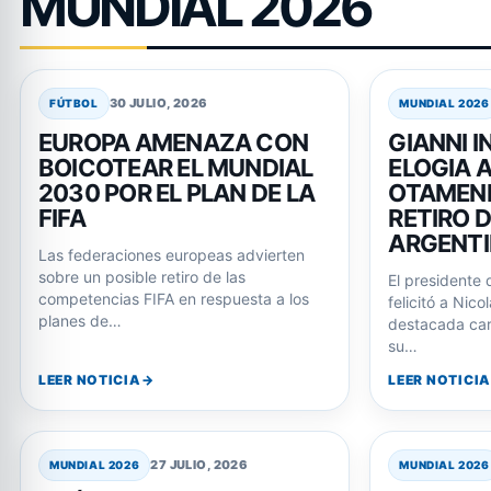
MUNDIAL 2026
30 JULIO, 2026
FÚTBOL
MUNDIAL 2026
EUROPA AMENAZA CON
GIANNI 
BOICOTEAR EL MUNDIAL
ELOGIA 
2030 POR EL PLAN DE LA
OTAMEND
FIFA
RETIRO 
ARGENT
Las federaciones europeas advierten
sobre un posible retiro de las
El presidente d
competencias FIFA en respuesta a los
felicitó a Nic
planes de…
destacada carr
su…
LEER NOTICIA
LEER NOTICIA
27 JULIO, 2026
MUNDIAL 2026
MUNDIAL 2026