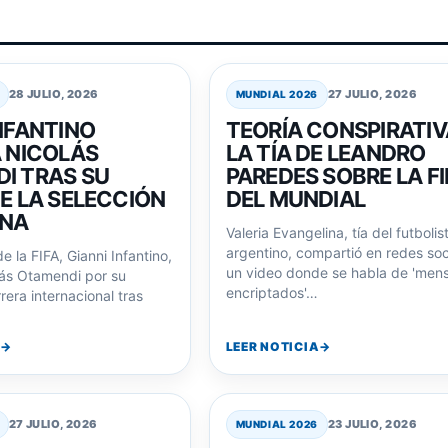
28 JULIO, 2026
27 JULIO, 2026
MUNDIAL 2026
INFANTINO
TEORÍA CONSPIRATIV
A NICOLÁS
LA TÍA DE LEANDRO
I TRAS SU
PAREDES SOBRE LA F
DE LA SELECCIÓN
DEL MUNDIAL
INA
Valeria Evangelina, tía del futbolis
argentino, compartió en redes soc
e la FIFA, Gianni Infantino,
un video donde se habla de 'mens
olás Otamendi por su
encriptados'…
era internacional tras
LEER NOTICIA
27 JULIO, 2026
23 JULIO, 2026
MUNDIAL 2026