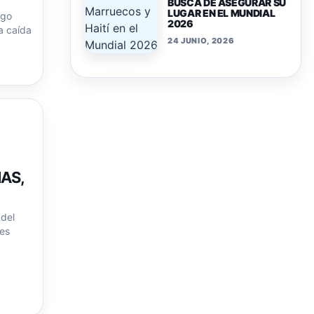
BUSCA DE ASEGURAR SU
LUGAR EN EL MUNDIAL
rgo
2026
a caída
24 JUNIO, 2026
AS,
 del
res