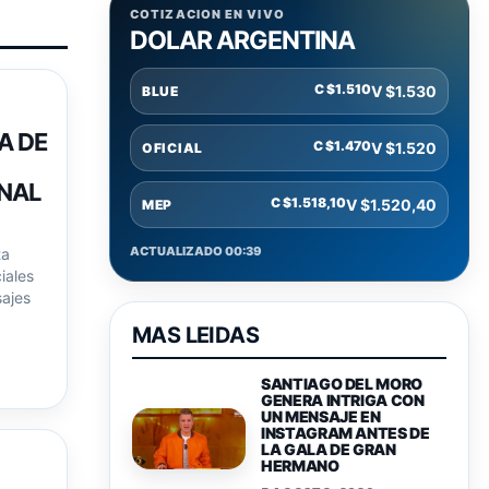
COTIZACION EN VIVO
DOLAR ARGENTINA
C $1.510
V $1.530
BLUE
A DE
C $1.470
V $1.520
OFICIAL
INAL
C $1.518,10
V $1.520,40
MEP
ACTUALIZADO 00:39
ta
iales
ajes
MAS LEIDAS
SANTIAGO DEL MORO
GENERA INTRIGA CON
UN MENSAJE EN
INSTAGRAM ANTES DE
LA GALA DE GRAN
HERMANO