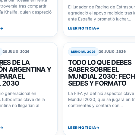
troversia tras compartir
El jugador de Racing de Estrasbu
a Khalifa, quien despreció
agradeció el apoyo recibido tras l
ante España y prometió luchar…
LEER NOTICIA
20 JULIO, 2026
20 JULIO, 2026
MUNDIAL 2026
ES DE LA
TODO LO QUE DEBES
ÓN ARGENTINA Y
SABER SOBRE EL
 PARA EL
MUNDIAL 2030: FECH
 2030
SEDES Y FORMATO
io generacional en
La FIFA ya definió aspectos clave
 futbolistas clave de la
Mundial 2030, que se jugará en t
ntina no llegarían al
continentes y contará con…
.
LEER NOTICIA