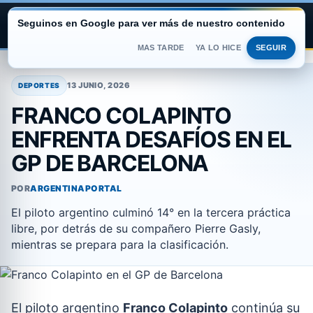
Seguinos en Google para ver más de nuestro contenido
ARGENTINA PORTAL
MAS TARDE
YA LO HICE
SEGUIR
Saltar
al
13 JUNIO, 2026
DEPORTES
contenido
FRANCO COLAPINTO
ENFRENTA DESAFÍOS EN EL
GP DE BARCELONA
POR
ARGENTINAPORTAL
El piloto argentino culminó 14° en la tercera práctica
libre, por detrás de su compañero Pierre Gasly,
mientras se prepara para la clasificación.
El piloto argentino
Franco Colapinto
continúa su