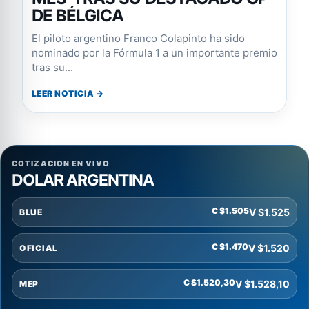
DE BÉLGICA
El piloto argentino Franco Colapinto ha sido
nominado por la Fórmula 1 a un importante premio
tras su...
LEER NOTICIA →
COTIZACION EN VIVO
DOLAR ARGENTINA
C $1.505
V $1.525
BLUE
C $1.470
V $1.520
OFICIAL
C $1.520,30
V $1.528,10
MEP