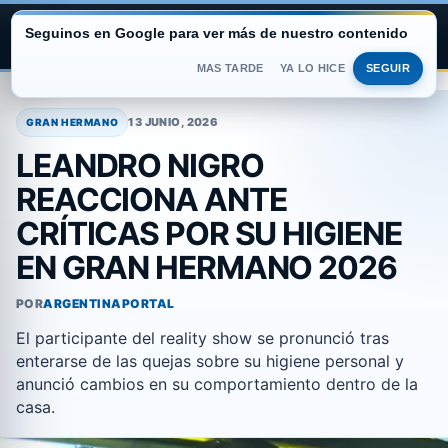
Seguinos en Google para ver más de nuestro contenido
ARGENTINA PORTAL
MAS TARDE
YA LO HICE
SEGUIR
Saltar
al
13 JUNIO, 2026
GRAN HERMANO
contenido
LEANDRO NIGRO
REACCIONA ANTE
CRÍTICAS POR SU HIGIENE
EN GRAN HERMANO 2026
POR
ARGENTINAPORTAL
El participante del reality show se pronunció tras
enterarse de las quejas sobre su higiene personal y
anunció cambios en su comportamiento dentro de la
casa.