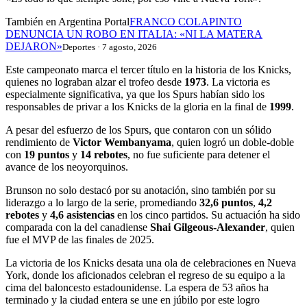
También en Argentina Portal
FRANCO COLAPINTO
DENUNCIA UN ROBO EN ITALIA: «NI LA MATERA
DEJARON»
Deportes · 7 agosto, 2026
Este campeonato marca el tercer título en la historia de los Knicks,
quienes no lograban alzar el trofeo desde
1973
. La victoria es
especialmente significativa, ya que los Spurs habían sido los
responsables de privar a los Knicks de la gloria en la final de
1999
.
A pesar del esfuerzo de los Spurs, que contaron con un sólido
rendimiento de
Victor Wembanyama
, quien logró un doble-doble
con
19 puntos
y
14 rebotes
, no fue suficiente para detener el
avance de los neoyorquinos.
Brunson no solo destacó por su anotación, sino también por su
liderazgo a lo largo de la serie, promediando
32,6 puntos
,
4,2
rebotes
y
4,6 asistencias
en los cinco partidos. Su actuación ha sido
comparada con la del canadiense
Shai Gilgeous-Alexander
, quien
fue el MVP de las finales de 2025.
La victoria de los Knicks desata una ola de celebraciones en Nueva
York, donde los aficionados celebran el regreso de su equipo a la
cima del baloncesto estadounidense. La espera de 53 años ha
terminado y la ciudad entera se une en júbilo por este logro