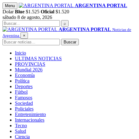
Saltar
ARGENTINA PORTAL
Menu
al
Dolar
Blue
$1.525
Oficial
$1.520
contenido
sábado 8 de agosto, 2026
Buscar
⌕
ARGENTINA PORTAL
Noticias de
Argentina
×
Buscar
Buscar
Inicio
ULTIMAS NOTICIAS
PROVINCIAS
Mundial 2026
Economía
Política
Deportes
Fútbol
Famosos
Sociedad
Policiales
Entretenimiento
Internacionales
Tecno
Salud
Ciencia