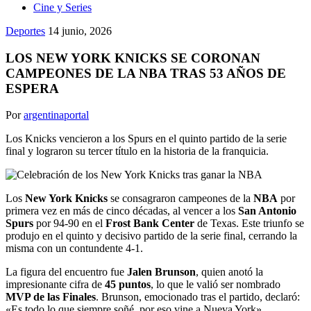
Cine y Series
Deportes
14 junio, 2026
LOS NEW YORK KNICKS SE CORONAN
CAMPEONES DE LA NBA TRAS 53 AÑOS DE
ESPERA
Por
argentinaportal
Los Knicks vencieron a los Spurs en el quinto partido de la serie
final y lograron su tercer título en la historia de la franquicia.
Los
New York Knicks
se consagraron campeones de la
NBA
por
primera vez en más de cinco décadas, al vencer a los
San Antonio
Spurs
por 94-90 en el
Frost Bank Center
de Texas. Este triunfo se
produjo en el quinto y decisivo partido de la serie final, cerrando la
misma con un contundente 4-1.
La figura del encuentro fue
Jalen Brunson
, quien anotó la
impresionante cifra de
45 puntos
, lo que le valió ser nombrado
MVP de las Finales
. Brunson, emocionado tras el partido, declaró:
«Es todo lo que siempre soñé, por eso vine a Nueva York».