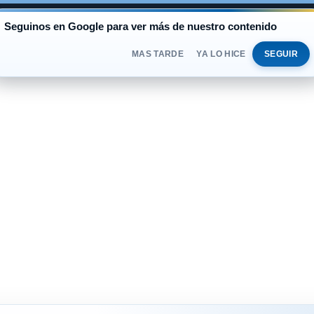
AL
Seguinos en Google para ver más de nuestro contenido
BLUE
$1.525
OFICIAL
$1.520
SÁBADO 
DOLAR
MAS TARDE
YA LO HICE
SEGUIR