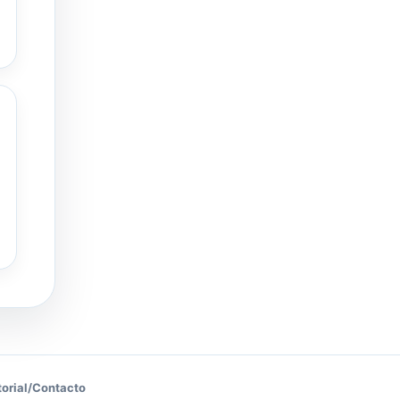
torial
/
Contacto