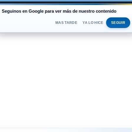
AL
Seguinos en Google para ver más de nuestro contenido
BLUE
$1.525
OFICIAL
$1.520
DOMINGO 
DOLAR
MAS TARDE
YA LO HICE
SEGUIR