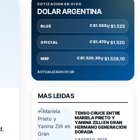
COTIZACION EN VIVO
DOLAR ARGENTINA
C $1.505
V $1.525
BLUE
C $1.470
V $1.520
OFICIAL
C $1.520,30
V $1.528,10
MEP
ACTUALIZADO 01:39
MAS LEIDAS
TENSO CRUCE ENTRE
MARIELA PRIETO Y
YANINA ZILLI EN GRAN
HERMANO GENERACIÓN
d
,
DORADA
7 AGOSTO, 2026