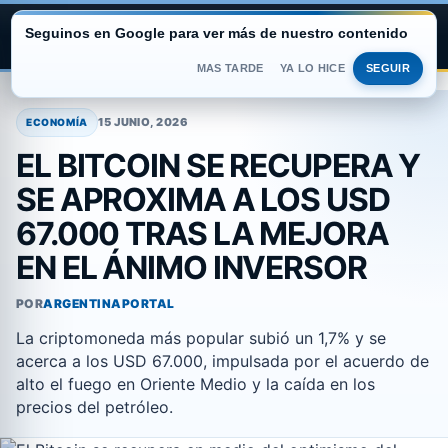
Seguinos en Google para ver más de nuestro contenido
ARGENTINA PORTAL
MAS TARDE
YA LO HICE
SEGUIR
Saltar
al
15 JUNIO, 2026
ECONOMÍA
contenido
EL BITCOIN SE RECUPERA Y
SE APROXIMA A LOS USD
67.000 TRAS LA MEJORA
EN EL ÁNIMO INVERSOR
POR
ARGENTINAPORTAL
La criptomoneda más popular subió un 1,7% y se
acerca a los USD 67.000, impulsada por el acuerdo de
alto el fuego en Oriente Medio y la caída en los
precios del petróleo.