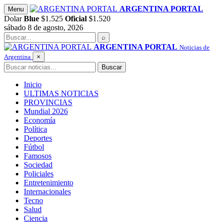
Saltar
ARGENTINA PORTAL
Menu
al
Dolar
Blue
$1.525
Oficial
$1.520
contenido
sábado 8 de agosto, 2026
Buscar
⌕
ARGENTINA PORTAL
Noticias de
Argentina
×
Buscar
Buscar
Inicio
ULTIMAS NOTICIAS
PROVINCIAS
Mundial 2026
Economía
Política
Deportes
Fútbol
Famosos
Sociedad
Policiales
Entretenimiento
Internacionales
Tecno
Salud
Ciencia