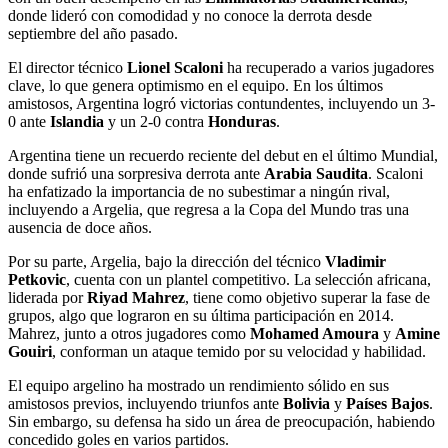
donde lideró con comodidad y no conoce la derrota desde
septiembre del año pasado.
El director técnico
Lionel Scaloni
ha recuperado a varios jugadores
clave, lo que genera optimismo en el equipo. En los últimos
amistosos, Argentina logró victorias contundentes, incluyendo un 3-
0 ante
Islandia
y un 2-0 contra
Honduras
.
Argentina tiene un recuerdo reciente del debut en el último Mundial,
donde sufrió una sorpresiva derrota ante
Arabia Saudita
. Scaloni
ha enfatizado la importancia de no subestimar a ningún rival,
incluyendo a Argelia, que regresa a la Copa del Mundo tras una
ausencia de doce años.
Por su parte, Argelia, bajo la dirección del técnico
Vladimir
Petkovic
, cuenta con un plantel competitivo. La selección africana,
liderada por
Riyad Mahrez
, tiene como objetivo superar la fase de
grupos, algo que lograron en su última participación en 2014.
Mahrez, junto a otros jugadores como
Mohamed Amoura
y
Amine
Gouiri
, conforman un ataque temido por su velocidad y habilidad.
El equipo argelino ha mostrado un rendimiento sólido en sus
amistosos previos, incluyendo triunfos ante
Bolivia
y
Países Bajos
.
Sin embargo, su defensa ha sido un área de preocupación, habiendo
concedido goles en varios partidos.