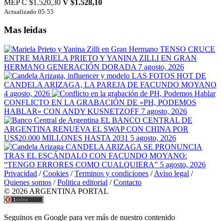
MEP
C $1.520,30
V $1.528,10
Actualizado 05:55
Mas leidas
TENSO CRUCE
ENTRE MARIELA PRIETO Y YANINA ZILLI EN GRAN
HERMANO GENERACIÓN DORADA
7 agosto, 2026
LAS FOTOS HOT DE
CANDELA ARIZAGA, LA PAREJA DE FACUNDO MOYANO
4 agosto, 2026
CONFLICTO EN LA GRABACIÓN DE «PH, PODEMOS
HABLAR» CON ANDY KUSNETZOFF
7 agosto, 2026
EL BANCO CENTRAL DE
ARGENTINA RENUEVA EL SWAP CON CHINA POR
US$20.000 MILLONES HASTA 2031
5 agosto, 2026
CANDELA ARIZAGA SE PRONUNCIA
TRAS EL ESCÁNDALO CON FACUNDO MOYANO:
“TENGO ERRORES COMO CUALQUIERA”
5 agosto, 2026
Privacidad
/
Cookies
/
Terminos y condiciones
/
Aviso legal
/
Quienes somos
/
Politica editorial
/
Contacto
© 2026 ARGENTINA PORTAL
Seguinos en Google para ver más de nuestro contenido