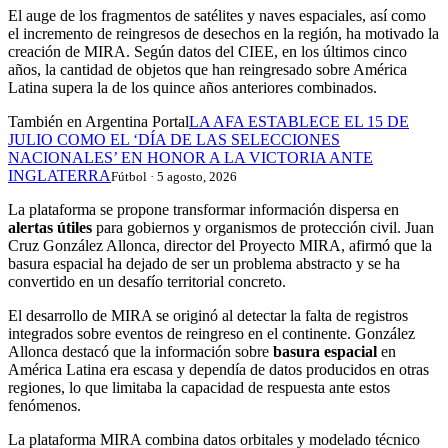
El auge de los fragmentos de satélites y naves espaciales, así como
el incremento de reingresos de desechos en la región, ha motivado la
creación de MIRA. Según datos del CIEE, en los últimos cinco
años, la cantidad de objetos que han reingresado sobre América
Latina supera la de los quince años anteriores combinados.
También en Argentina Portal
LA AFA ESTABLECE EL 15 DE
JULIO COMO EL ‘DÍA DE LAS SELECCIONES
NACIONALES’ EN HONOR A LA VICTORIA ANTE
INGLATERRA
Fútbol · 5 agosto, 2026
La plataforma se propone transformar información dispersa en
alertas útiles
para gobiernos y organismos de protección civil. Juan
Cruz González Allonca, director del Proyecto MIRA, afirmó que la
basura espacial ha dejado de ser un problema abstracto y se ha
convertido en un desafío territorial concreto.
El desarrollo de MIRA se originó al detectar la falta de registros
integrados sobre eventos de reingreso en el continente. González
Allonca destacó que la información sobre
basura espacial
en
América Latina era escasa y dependía de datos producidos en otras
regiones, lo que limitaba la capacidad de respuesta ante estos
fenómenos.
La plataforma MIRA combina datos orbitales y modelado técnico