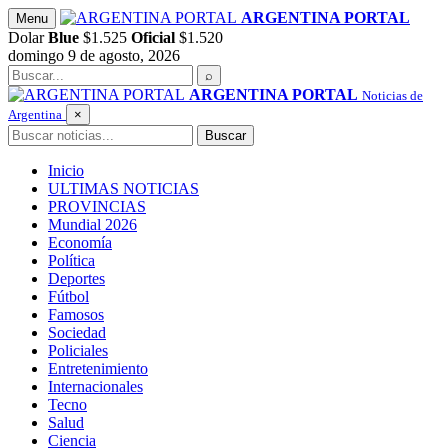
Saltar
ARGENTINA PORTAL
Menu
al
Dolar
Blue
$1.525
Oficial
$1.520
contenido
domingo 9 de agosto, 2026
Buscar
⌕
ARGENTINA PORTAL
Noticias de
Argentina
×
Buscar
Buscar
Inicio
ULTIMAS NOTICIAS
PROVINCIAS
Mundial 2026
Economía
Política
Deportes
Fútbol
Famosos
Sociedad
Policiales
Entretenimiento
Internacionales
Tecno
Salud
Ciencia