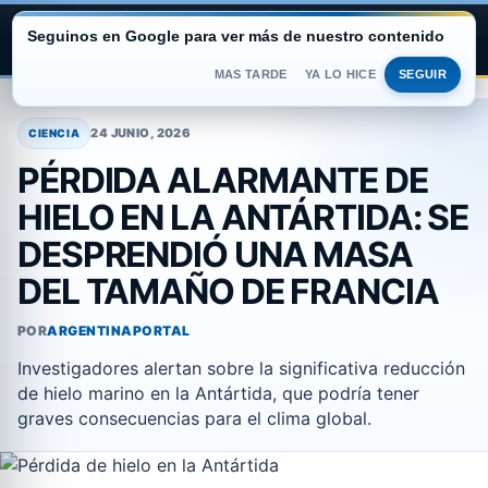
Seguinos en Google para ver más de nuestro contenido
ARGENTINA PORTAL
MAS TARDE
YA LO HICE
SEGUIR
Saltar
al
24 JUNIO, 2026
CIENCIA
contenido
PÉRDIDA ALARMANTE DE
HIELO EN LA ANTÁRTIDA: SE
DESPRENDIÓ UNA MASA
DEL TAMAÑO DE FRANCIA
POR
ARGENTINAPORTAL
Investigadores alertan sobre la significativa reducción
de hielo marino en la Antártida, que podría tener
graves consecuencias para el clima global.