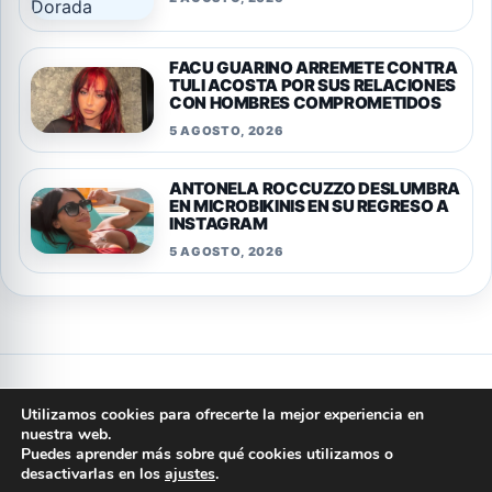
FACU GUARINO ARREMETE CONTRA
TULI ACOSTA POR SUS RELACIONES
CON HOMBRES COMPROMETIDOS
5 AGOSTO, 2026
ANTONELA ROCCUZZO DESLUMBRA
EN MICROBIKINIS EN SU REGRESO A
INSTAGRAM
5 AGOSTO, 2026
Privacidad
Cookies
Terminos y condiciones
Aviso legal
Utilizamos cookies para ofrecerte la mejor experiencia en
Quienes somos
Politica editorial
Contacto
nuestra web.
Puedes aprender más sobre qué cookies utilizamos o
© 2026 ARGENTINA PORTAL
desactivarlas en los
ajustes
.