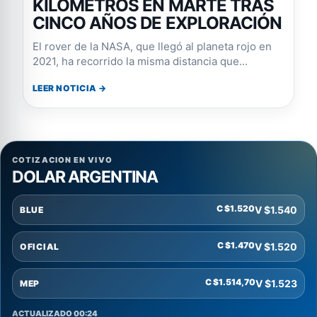
KILÓMETROS EN MARTE TRAS
CINCO AÑOS DE EXPLORACIÓN
El rover de la NASA, que llegó al planeta rojo en
2021, ha recorrido la misma distancia que...
LEER NOTICIA →
COTIZACION EN VIVO
DOLAR ARGENTINA
C $1.520
V $1.540
BLUE
C $1.470
V $1.520
OFICIAL
C $1.514,70
V $1.523
MEP
ACTUALIZADO 00:24