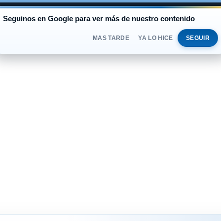
AL
Seguinos en Google para ver más de nuestro contenido
BLUE
$1.530
OFICIAL
$1.520
JUEVES 
DOLAR
MAS TARDE
YA LO HICE
SEGUIR