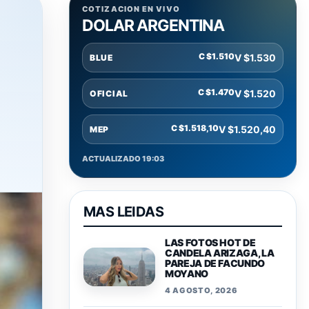
COTIZACION EN VIVO
DOLAR ARGENTINA
C $1.510
V $1.530
BLUE
C $1.470
V $1.520
OFICIAL
C $1.518,10
V $1.520,40
MEP
ACTUALIZADO 19:03
MAS LEIDAS
LAS FOTOS HOT DE
CANDELA ARIZAGA, LA
PAREJA DE FACUNDO
MOYANO
4 AGOSTO, 2026