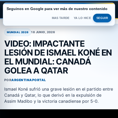
Seguinos en Google para ver más de nuestro contenido
ARGENTINA PORTAL
MAS TARDE
YA LO HICE
SEGUIR
Saltar
al
18 JUNIO, 2026
MUNDIAL 2026
contenido
VIDEO: IMPACTANTE
LESIÓN DE ISMAEL KONÉ EN
EL MUNDIAL: CANADÁ
GOLEA A QATAR
POR
ARGENTINAPORTAL
Ismael Koné sufrió una grave lesión en el partido entre
Canadá y Qatar, lo que derivó en la expulsión de
Assim Madibo y la victoria canadiense por 5-0.