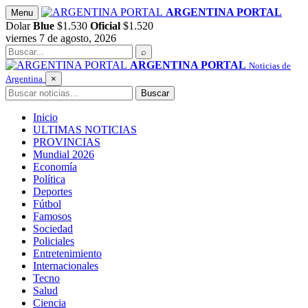
Saltar
ARGENTINA PORTAL
Menu
al
Dolar
Blue
$1.530
Oficial
$1.520
contenido
viernes 7 de agosto, 2026
Buscar
⌕
ARGENTINA PORTAL
Noticias de
Argentina
×
Buscar
Buscar
Inicio
ULTIMAS NOTICIAS
PROVINCIAS
Mundial 2026
Economía
Política
Deportes
Fútbol
Famosos
Sociedad
Policiales
Entretenimiento
Internacionales
Tecno
Salud
Ciencia