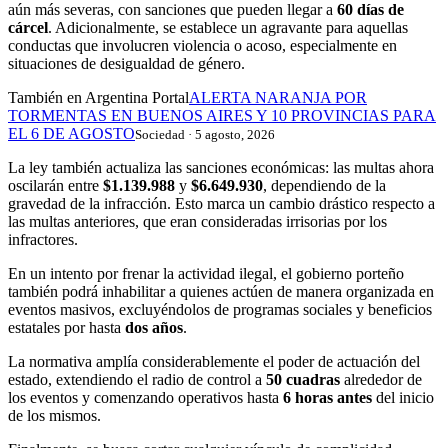
aún más severas, con sanciones que pueden llegar a
60 días de
cárcel
. Adicionalmente, se establece un agravante para aquellas
conductas que involucren violencia o acoso, especialmente en
situaciones de desigualdad de género.
También en Argentina Portal
ALERTA NARANJA POR
TORMENTAS EN BUENOS AIRES Y 10 PROVINCIAS PARA
EL 6 DE AGOSTO
Sociedad · 5 agosto, 2026
La ley también actualiza las sanciones económicas: las multas ahora
oscilarán entre
$1.139.988
y
$6.649.930
, dependiendo de la
gravedad de la infracción. Esto marca un cambio drástico respecto a
las multas anteriores, que eran consideradas irrisorias por los
infractores.
En un intento por frenar la actividad ilegal, el gobierno porteño
también podrá inhabilitar a quienes actúen de manera organizada en
eventos masivos, excluyéndolos de programas sociales y beneficios
estatales por hasta
dos años
.
La normativa amplía considerablemente el poder de actuación del
estado, extendiendo el radio de control a
50 cuadras
alrededor de
los eventos y comenzando operativos hasta
6 horas antes
del inicio
de los mismos.