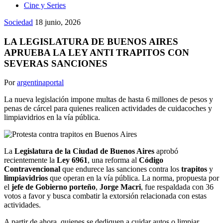
Cine y Series
Sociedad
18 junio, 2026
LA LEGISLATURA DE BUENOS AIRES
APRUEBA LA LEY ANTI TRAPITOS CON
SEVERAS SANCIONES
Por
argentinaportal
La nueva legislación impone multas de hasta 6 millones de pesos y
penas de cárcel para quienes realicen actividades de cuidacoches y
limpiavidrios en la vía pública.
La
Legislatura de la Ciudad de Buenos Aires
aprobó
recientemente la
Ley 6961
, una reforma al
Código
Contravencional
que endurece las sanciones contra los
trapitos
y
limpiavidrios
que operan en la vía pública. La norma, propuesta por
el
jefe de Gobierno porteño
,
Jorge Macri
, fue respaldada con 36
votos a favor y busca combatir la extorsión relacionada con estas
actividades.
A partir de ahora, quienes se dediquen a cuidar autos o limpiar