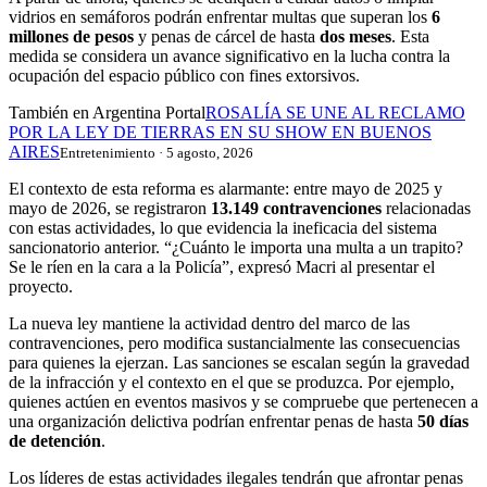
vidrios en semáforos podrán enfrentar multas que superan los
6
millones de pesos
y penas de cárcel de hasta
dos meses
. Esta
medida se considera un avance significativo en la lucha contra la
ocupación del espacio público con fines extorsivos.
También en Argentina Portal
ROSALÍA SE UNE AL RECLAMO
POR LA LEY DE TIERRAS EN SU SHOW EN BUENOS
AIRES
Entretenimiento · 5 agosto, 2026
El contexto de esta reforma es alarmante: entre mayo de 2025 y
mayo de 2026, se registraron
13.149 contravenciones
relacionadas
con estas actividades, lo que evidencia la ineficacia del sistema
sancionatorio anterior. “¿Cuánto le importa una multa a un trapito?
Se le ríen en la cara a la Policía”, expresó Macri al presentar el
proyecto.
La nueva ley mantiene la actividad dentro del marco de las
contravenciones, pero modifica sustancialmente las consecuencias
para quienes la ejerzan. Las sanciones se escalan según la gravedad
de la infracción y el contexto en el que se produzca. Por ejemplo,
quienes actúen en eventos masivos y se compruebe que pertenecen a
una organización delictiva podrían enfrentar penas de hasta
50 días
de detención
.
Los líderes de estas actividades ilegales tendrán que afrontar penas