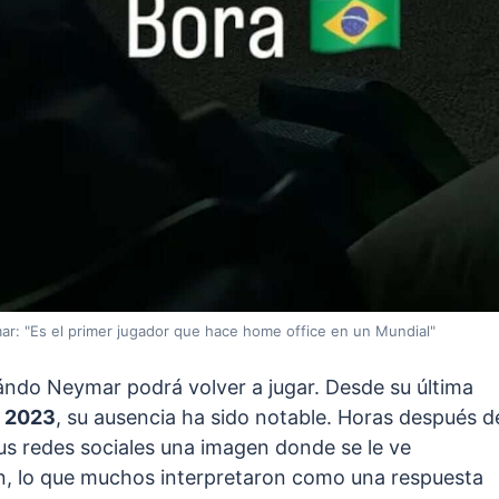
ar: "Es el primer jugador que hace home office en un Mundial"
uándo Neymar podrá volver a jugar. Desde su última
e 2023
, su ausencia ha sido notable. Horas después d
us redes sociales una imagen donde se le ve
ón, lo que muchos interpretaron como una respuesta