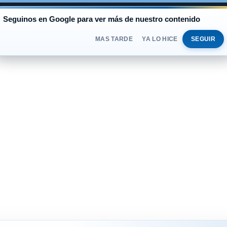
AL
Seguinos en Google para ver más de nuestro contenido
BLUE
$1.540
OFICIAL
$1.520
MIÉRCOLES 
DOLAR
MAS TARDE
YA LO HICE
SEGUIR