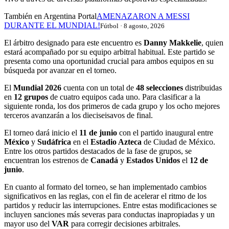
También en Argentina Portal
AMENAZARON A MESSI
DURANTE EL MUNDIAL!
Fútbol · 8 agosto, 2026
El árbitro designado para este encuentro es
Danny Makkelie
, quien
estará acompañado por su equipo arbitral habitual. Este partido se
presenta como una oportunidad crucial para ambos equipos en su
búsqueda por avanzar en el torneo.
El
Mundial 2026
cuenta con un total de
48 selecciones
distribuidas
en
12 grupos
de cuatro equipos cada uno. Para clasificar a la
siguiente ronda, los dos primeros de cada grupo y los ocho mejores
terceros avanzarán a los dieciseisavos de final.
El torneo dará inicio el
11 de junio
con el partido inaugural entre
México
y
Sudáfrica
en el
Estadio Azteca
de Ciudad de México.
Entre los otros partidos destacados de la fase de grupos, se
encuentran los estrenos de
Canadá
y
Estados Unidos
el
12 de
junio
.
En cuanto al formato del torneo, se han implementado cambios
significativos en las reglas, con el fin de acelerar el ritmo de los
partidos y reducir las interrupciones. Entre estas modificaciones se
incluyen sanciones más severas para conductas inapropiadas y un
mayor uso del
VAR
para corregir decisiones arbitrales.