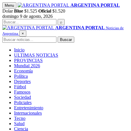
Saltar
ARGENTINA PORTAL
Menu
al
Dolar
Blue
$1.525
Oficial
$1.520
contenido
domingo 9 de agosto, 2026
Buscar
⌕
ARGENTINA PORTAL
Noticias de
Argentina
×
Buscar
Buscar
Inicio
ULTIMAS NOTICIAS
PROVINCIAS
Mundial 2026
Economía
Política
Deportes
Fútbol
Famosos
Sociedad
Policiales
Entretenimiento
Internacionales
Tecno
Salud
Ciencia