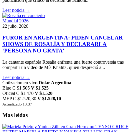
publicación que criticó la decisión de Scaloni...
Leer noticia →
Mundial 2026
22 julio, 2026
FUROR EN ARGENTINA: PIDEN CANCELAR
SHOWS DE ROSALÍA Y DECLARARLA
‘PERSONA NO GRATA’
La cantante española Rosalía enfrenta una fuerte controversia tras
compartir un video de Mía Khalifa, quien despreció a...
Leer noticia →
Cotizacion en vivo
Dolar Argentina
Blue
C $1.505
V $1.525
Oficial
C $1.470
V $1.520
MEP
C $1.520,30
V $1.528,10
Actualizado 13:37
Mas leidas
TENSO CRUCE
ENTRE MARIELA PRIETO Y YANINA ZILLI EN GRAN