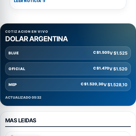
LEER NOTICIA →
COTIZACION EN VIVO
DOLAR ARGENTINA
C $1.505
V $1.525
BLUE
C $1.470
V $1.520
OFICIAL
C $1.520,30
V $1.528,10
MEP
ACTUALIZADO 05:32
MAS LEIDAS