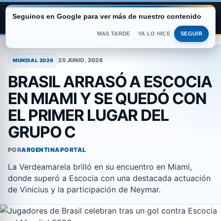
Seguinos en Google para ver más de nuestro contenido
ARGENTINA PORTAL
MAS TARDE
YA LO HICE
SEGUIR
Saltar
al
25 JUNIO, 2026
MUNDIAL 2026
contenido
BRASIL ARRASÓ A ESCOCIA
EN MIAMI Y SE QUEDÓ CON
EL PRIMER LUGAR DEL
GRUPO C
POR
ARGENTINAPORTAL
La Verdeamarela brilló en su encuentro en Miami,
donde superó a Escocia con una destacada actuación
de Vinicius y la participación de Neymar.