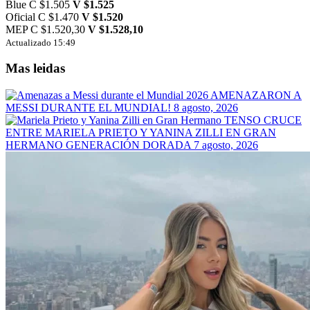
Blue
C $1.505
V $1.525
Oficial
C $1.470
V $1.520
MEP
C $1.520,30
V $1.528,10
Actualizado 15:49
Mas leidas
AMENAZARON A
MESSI DURANTE EL MUNDIAL!
8 agosto, 2026
TENSO CRUCE
ENTRE MARIELA PRIETO Y YANINA ZILLI EN GRAN
HERMANO GENERACIÓN DORADA
7 agosto, 2026