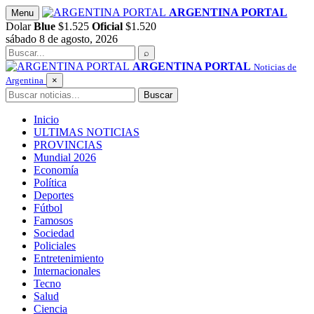
Saltar
ARGENTINA PORTAL
Menu
al
Dolar
Blue
$1.525
Oficial
$1.520
contenido
sábado 8 de agosto, 2026
Buscar
⌕
ARGENTINA PORTAL
Noticias de
Argentina
×
Buscar
Buscar
Inicio
ULTIMAS NOTICIAS
PROVINCIAS
Mundial 2026
Economía
Política
Deportes
Fútbol
Famosos
Sociedad
Policiales
Entretenimiento
Internacionales
Tecno
Salud
Ciencia