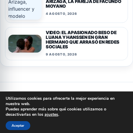
ARIZAGA, LA PAREJA DE FACUNDO
MOYANO
4 AGOSTO, 2026
VIDEO: EL APASIONADO BESO DE
LUANA Y HANSSEN EN GRAN
HERMANO QUE ARRASÓ EN REDES
SOCIALES
9 AGOSTO, 2026
Privacidad
Cookies
Terminos y condiciones
Aviso legal
Utilizamos cookies para ofrecerte la mejor experiencia en
Quienes somos
Politica editorial
Contacto
nuestra web.
Puedes aprender más sobre qué cookies utilizamos o
© 2026 ARGENTINA PORTAL
desactivarlas en los
ajustes
.
Aceptar