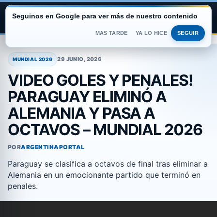
Seguinos en Google para ver más de nuestro contenido
ARGENTINA PORTAL
MAS TARDE
YA LO HICE
SEGUIR
Saltar
al
29 JUNIO, 2026
MUNDIAL 2026
contenido
VIDEO GOLES Y PENALES!
PARAGUAY ELIMINÓ A
ALEMANIA Y PASA A
OCTAVOS – MUNDIAL 2026
POR
ARGENTINAPORTAL
Paraguay se clasifica a octavos de final tras eliminar a
Alemania en un emocionante partido que terminó en
penales.