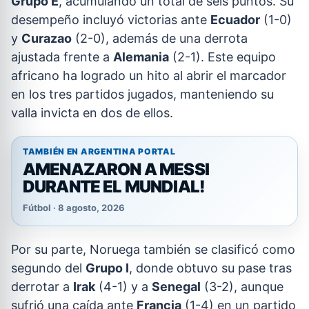
Grupo E
, acumulando un total de seis puntos. Su
desempeño incluyó victorias ante
Ecuador
(1-0)
y
Curazao
(2-0), además de una derrota
ajustada frente a
Alemania
(2-1). Este equipo
africano ha logrado un hito al abrir el marcador
en los tres partidos jugados, manteniendo su
valla invicta en dos de ellos.
TAMBIÉN EN ARGENTINA PORTAL
AMENAZARON A MESSI
DURANTE EL MUNDIAL!
Fútbol · 8 agosto, 2026
Por su parte, Noruega también se clasificó como
segundo del
Grupo I
, donde obtuvo su pase tras
derrotar a
Irak
(4-1) y a
Senegal
(3-2), aunque
sufrió una caída ante
Francia
(1-4) en un partido