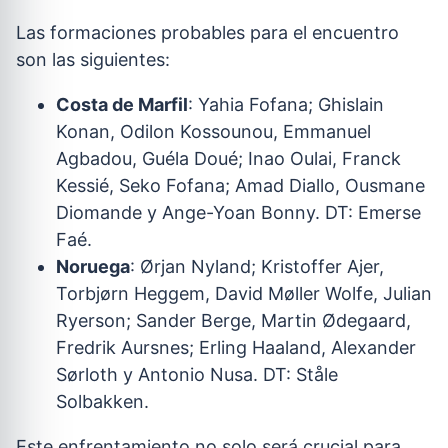
Las formaciones probables para el encuentro
son las siguientes:
Costa de Marfil
: Yahia Fofana; Ghislain
Konan, Odilon Kossounou, Emmanuel
Agbadou, Guéla Doué; Inao Oulai, Franck
Kessié, Seko Fofana; Amad Diallo, Ousmane
Diomande y Ange-Yoan Bonny. DT: Emerse
Faé.
Noruega
: Ørjan Nyland; Kristoffer Ajer,
Torbjørn Heggem, David Møller Wolfe, Julian
Ryerson; Sander Berge, Martin Ødegaard,
Fredrik Aursnes; Erling Haaland, Alexander
Sørloth y Antonio Nusa. DT: Ståle
Solbakken.
Este enfrentamiento no solo será crucial para