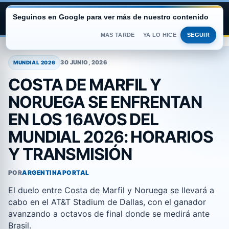
Seguinos en Google para ver más de nuestro contenido
ARGENTINA PORTAL
MAS TARDE
YA LO HICE
SEGUIR
Saltar
al
30 JUNIO, 2026
MUNDIAL 2026
contenido
COSTA DE MARFIL Y
NORUEGA SE ENFRENTAN
EN LOS 16AVOS DEL
MUNDIAL 2026: HORARIOS
Y TRANSMISIÓN
POR
ARGENTINAPORTAL
El duelo entre Costa de Marfil y Noruega se llevará a
cabo en el AT&T Stadium de Dallas, con el ganador
avanzando a octavos de final donde se medirá ante
Brasil.