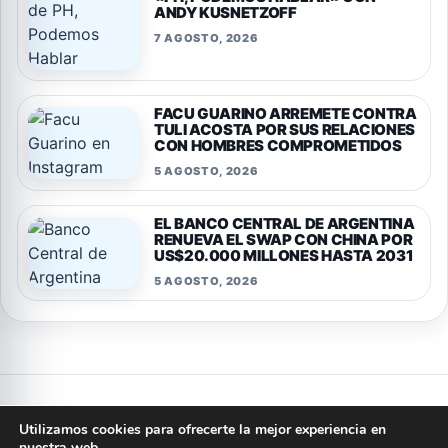
ANDY KUSNETZOFF
7 AGOSTO, 2026
FACU GUARINO ARREMETE CONTRA
TULI ACOSTA POR SUS RELACIONES
CON HOMBRES COMPROMETIDOS
5 AGOSTO, 2026
EL BANCO CENTRAL DE ARGENTINA
RENUEVA EL SWAP CON CHINA POR
US$20.000 MILLONES HASTA 2031
5 AGOSTO, 2026
Privacidad
Cookies
Terminos y condiciones
Aviso legal
Utilizamos cookies para ofrecerte la mejor experiencia en
Quienes somos
Politica editorial
Contacto
nuestra web.