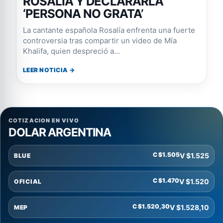
ROSALÍA Y DECLARARLA
‘PERSONA NO GRATA’
La cantante española Rosalía enfrenta una fuerte
controversia tras compartir un video de Mía
Khalifa, quien despreció a...
LEER NOTICIA →
COTIZACION EN VIVO
DOLAR ARGENTINA
C $1.505
V $1.525
BLUE
C $1.470
V $1.520
OFICIAL
C $1.520,30
V $1.528,10
MEP