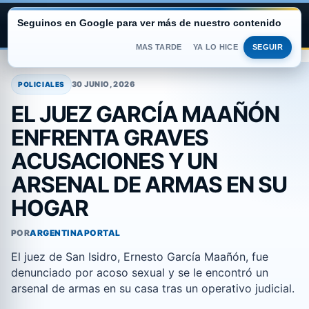
Seguinos en Google para ver más de nuestro contenido
ARGENTINA PORTAL
MAS TARDE
YA LO HICE
SEGUIR
Saltar
al
30 JUNIO, 2026
POLICIALES
contenido
EL JUEZ GARCÍA MAAÑÓN
ENFRENTA GRAVES
ACUSACIONES Y UN
ARSENAL DE ARMAS EN SU
HOGAR
POR
ARGENTINAPORTAL
El juez de San Isidro, Ernesto García Maañón, fue
denunciado por acoso sexual y se le encontró un
arsenal de armas en su casa tras un operativo judicial.