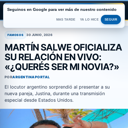
Seguinos en Google para ver más de nuestro contenido
ARGENTINA PORTAL
MAS TARDE
YA LO HICE
SEGUIR
Saltar
al
30 JUNIO, 2026
FAMOSOS
contenido
MARTÍN SALWE OFICIALIZA
SU RELACIÓN EN VIVO:
«¿QUERÉS SER MI NOVIA?»
POR
ARGENTINAPORTAL
El locutor argentino sorprendió al presentar a su
nueva pareja, Justina, durante una transmisión
especial desde Estados Unidos.