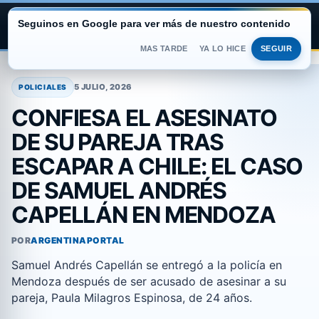
Seguinos en Google para ver más de nuestro contenido
ARGENTINA PORTAL
MAS TARDE
YA LO HICE
SEGUIR
Saltar
al
5 JULIO, 2026
POLICIALES
contenido
CONFIESA EL ASESINATO
DE SU PAREJA TRAS
ESCAPAR A CHILE: EL CASO
DE SAMUEL ANDRÉS
CAPELLÁN EN MENDOZA
POR
ARGENTINAPORTAL
Samuel Andrés Capellán se entregó a la policía en
Mendoza después de ser acusado de asesinar a su
pareja, Paula Milagros Espinosa, de 24 años.