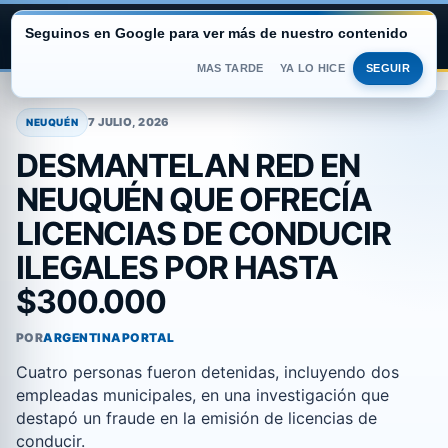
Seguinos en Google para ver más de nuestro contenido
ARGENTINA PORTAL
MAS TARDE
YA LO HICE
SEGUIR
Saltar
al
7 JULIO, 2026
NEUQUÉN
contenido
DESMANTELAN RED EN
NEUQUÉN QUE OFRECÍA
LICENCIAS DE CONDUCIR
ILEGALES POR HASTA
$300.000
POR
ARGENTINAPORTAL
Cuatro personas fueron detenidas, incluyendo dos
empleadas municipales, en una investigación que
destapó un fraude en la emisión de licencias de
conducir.