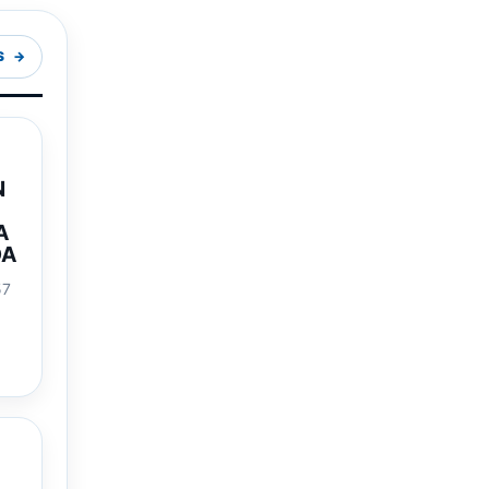
S
N
A
DA
57