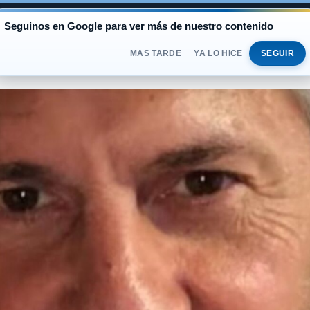
AL
Seguinos en Google para ver más de nuestro contenido
BLUE
$1.525
OFICIAL
$1.520
DOMINGO 
DOLAR
MAS TARDE
YA LO HICE
SEGUIR