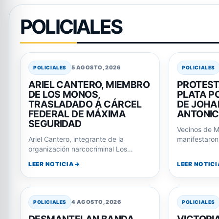
POLICIALES
5 AGOSTO, 2026
POLICIALES
POLICIALES
ARIEL CANTERO, MIEMBRO
PROTEST
DE LOS MONOS,
PLATA PO
TRASLADADO A CÁRCEL
DE JOHA
FEDERAL DE MÁXIMA
ANTONI
SEGURIDAD
Vecinos de M
Ariel Cantero, integrante de la
manifestaron 
organización narcocriminal Los
Departamenta
Monos, fue trasladado a una cárcel
respuestas p
LEER NOTICIA
LEER NOTICI
federal tras su imputación…
4 AGOSTO, 2026
POLICIALES
POLICIALES
DESMANTELAN BANDA
VICTORI
DEDICADA AL ROBO Y
LA JOVE
ADULTERACIÓN DE MOTOS
EL ASESI