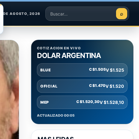
⌕
9 DE AGOSTO, 2026
Buscar
COTIZACION EN VIVO
DOLAR ARGENTINA
C $1.505
V $1.525
BLUE
C $1.470
V $1.520
OFICIAL
C $1.520,30
V $1.528,10
MEP
ACTUALIZADO 00:05