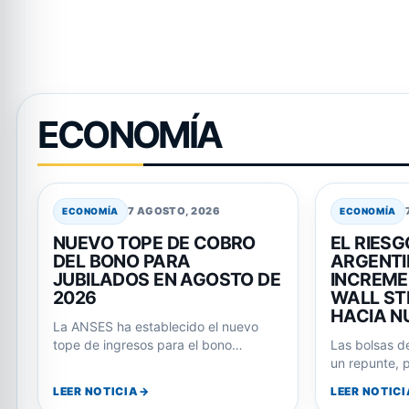
ECONOMÍA
7 AGOSTO, 2026
ECONOMÍA
ECONOMÍA
NUEVO TOPE DE COBRO
EL RIESG
DEL BONO PARA
ARGENTI
JUBILADOS EN AGOSTO DE
INCREME
2026
WALL ST
HACIA N
La ANSES ha establecido el nuevo
tope de ingresos para el bono
Las bolsas d
extraordinario que acompaña los
un repunte, p
haberes de…
argentinos n
LEER NOTICIA
LEER NOTICI
tendencia, 