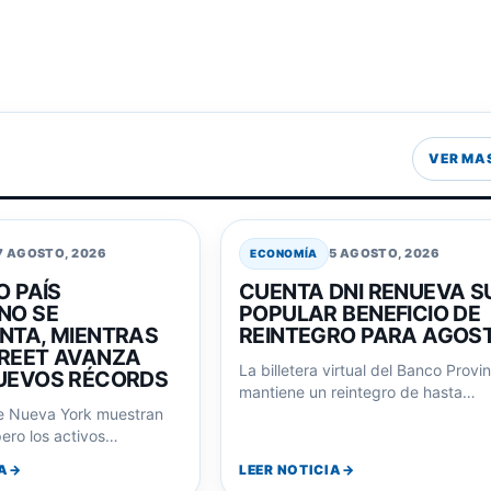
VER MA
7 AGOSTO, 2026
5 AGOSTO, 2026
ECONOMÍA
O PAÍS
CUENTA DNI RENUEVA S
NO SE
POPULAR BENEFICIO DE
NTA, MIENTRAS
REINTEGRO PARA AGOS
REET AVANZA
La billetera virtual del Banco Provi
UEVOS RÉCORDS
mantiene un reintegro de hasta
e Nueva York muestran
$6.000 en compras en comercios
ero los activos
adheridos durante…
o siguen la misma
A
LEER NOTICIA
con…