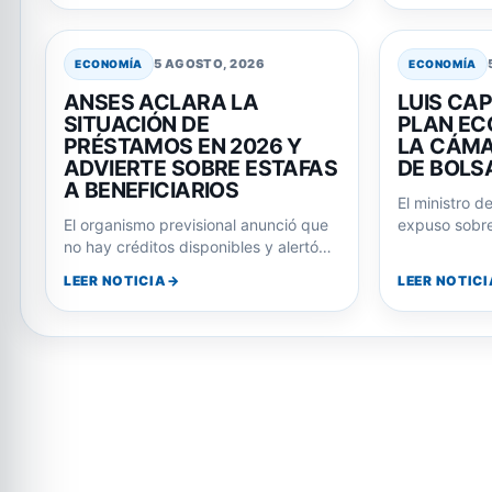
5 AGOSTO, 2026
ECONOMÍA
ECONOMÍA
ANSES ACLARA LA
LUIS CAP
SITUACIÓN DE
PLAN EC
PRÉSTAMOS EN 2026 Y
LA CÁMA
ADVIERTE SOBRE ESTAFAS
DE BOLS
A BENEFICIARIOS
El ministro d
El organismo previsional anunció que
expuso sobre
no hay créditos disponibles y alertó
gobierno y p
sobre intentos de fraude a jubilados
Javier…
LEER NOTICIA
LEER NOTICI
y…