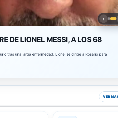
‹
NTE EL MUNDIAL!
ado, recibiendo advertencias de atentados suicidas.
VER MA
 AGOSTO, 2026
7 AGOSTO, 2026
POLÍTICA
CUERVA CRITICA
MARCHA POR SAN