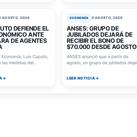
5 AGOSTO, 2026
5 AGOSTO, 2026
ECONOMÍA
UTO DEFIENDE EL
ANSES: GRUPO DE
ONÓMICO ANTE
JUBILADOS DEJARÁ DE
RA DE AGENTES
RECIBIR EL BONO DE
A
$70.000 DESDE AGOSTO
e Economía, Luis Caputo,
ANSES anunció que a partir de
 las medidas del
agosto, un grupo de jubilados deja
royectó la reelección de
de percibir el bono extraordinario
A
LEER NOTICIA