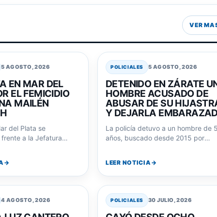
VER MA
5 AGOSTO, 2026
5 AGOSTO, 2026
POLICIALES
A EN MAR DEL
DETENIDO EN ZÁRATE U
R EL FEMICIDIO
HOMBRE ACUSADO DE
NA MAILÉN
ABUSAR DE SU HIJASTR
CH
Y DEJARLA EMBARAZA
ar del Plata se
La policía detuvo a un hombre de 
frente a la Jefatura
años, buscado desde 2015 por
l de Policía exigiendo
abusar de su hijastra menor…
or el…
A
LEER NOTICIA
4 AGOSTO, 2026
30 JULIO, 2026
POLICIALES
A LUZ CANTERO,
CAYÓ DESDE OCHO
N DETENIDA POR
METROS AL INTENTAR
NATO DE SU
ESCAPAR POR LOS