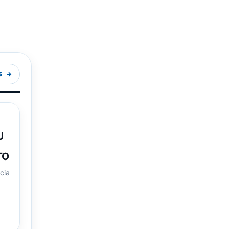
S
U
TO
ncia