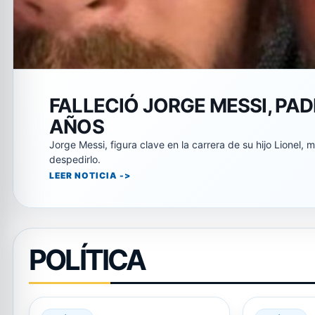
AMENAZARON A MESSI DURA
Durante el Mundial, Leo Messi fue el jugador más amenaz
LEER NOTICIA
POLÍTICA
7 AGOSTO, 2026
7
POLÍTICA
POLÍTICA
JAVIER MILEI SE REUNIÓ
GARCÍA 