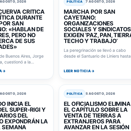
LÍTICA DURANTE
CAYETANO:
 POR SAN
ORGANIZACIONES
O: «HABLAN DE
SOCIALES Y SINDICATOS
RES, PERO NO
EXIGEN ‘PAZ, PAN, TIERR
ERCA DE SUS
TECHO Y TRABAJO’
ADES»
La peregrinación se llevó a cabo
 de Buenos Aires, Jorge
desde el Santuario de Liniers hasta
, cuestionó a la
Plaza de Mayo, con la…
lítica durante la misa por
A
LEER NOTICIA
 AGOSTO, 2026
5 AGOSTO, 2026
POLÍTICA
O INICIA EL
EL OFICIALISMO ELIMINA
EL SUPER-RIGI Y
EL CAPÍTULO SOBRE LA
ARIOS DEL
VENTA DE TIERRAS A
O EXPONDRÁN LA
EXTRANJEROS PARA
A SEMANA
AVANZAR EN LA SESIÓN
ratamiento del proyecto
La decisión se tomó en una cumbr
US$1.000 millones el piso
con aliados y busca facilitar el deb