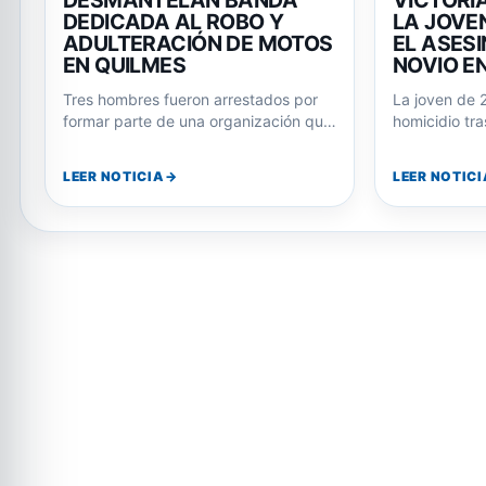
EN QUILMES
NOVIO E
Tres hombres fueron arrestados por
La joven de 
formar parte de una organización que
homicidio tra
robaba motos en La Plata y las…
Julián Álvar
LEER NOTICIA
LEER NOTICI