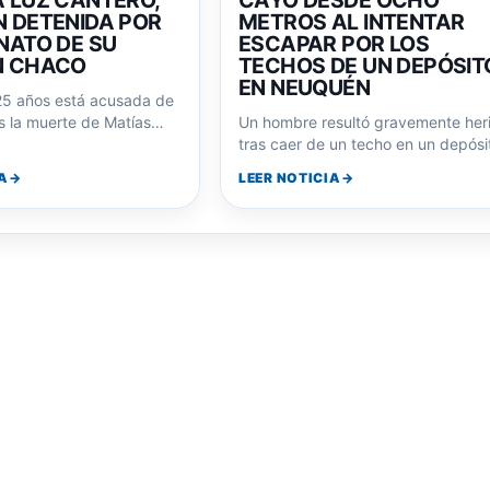
N CHACO
TECHOS DE UN DEPÓSIT
EN NEUQUÉN
25 años está acusada de
s la muerte de Matías
Un hombre resultó gravemente her
ez. Sus redes…
tras caer de un techo en un depósi
en Neuquén. Investigan su posibl
A
LEER NOTICIA