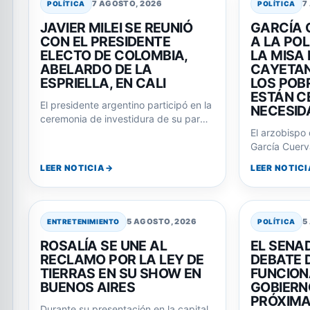
CON EL PRESIDENTE
A LA PO
ELECTO DE COLOMBIA,
LA MISA
ABELARDO DE LA
CAYETAN
ESPRIELLA, EN CALI
LOS POB
ESTÁN C
El presidente argentino participó en la
NECESID
ceremonia de investidura de su par
colombiano, consolidando la relación
El arzobispo
entre ambos…
García Cuerva
dirigencia po
LEER NOTICIA
LEER NOTICI
San…
5 AGOSTO, 2026
5
ENTRETENIMIENTO
POLÍTICA
ROSALÍA SE UNE AL
EL SENAD
RECLAMO POR LA LEY DE
DEBATE D
TIERRAS EN SU SHOW EN
FUNCION
BUENOS AIRES
GOBIERN
PRÓXIM
Durante su presentación en la capital
argentina, Rosalía alentó a miles de
Comenzó el t
fans a corear la consigna 'La…
que eleva a 