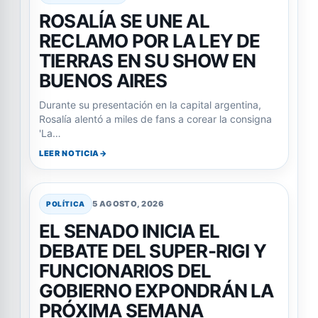
ROSALÍA SE UNE AL
RECLAMO POR LA LEY DE
TIERRAS EN SU SHOW EN
BUENOS AIRES
Durante su presentación en la capital argentina,
Rosalía alentó a miles de fans a corear la consigna
'La…
LEER NOTICIA
5 AGOSTO, 2026
POLÍTICA
EL SENADO INICIA EL
DEBATE DEL SUPER-RIGI Y
FUNCIONARIOS DEL
GOBIERNO EXPONDRÁN LA
PRÓXIMA SEMANA