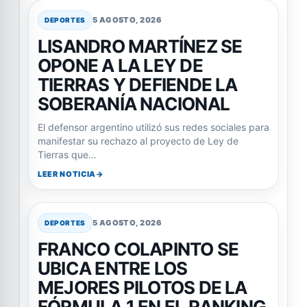
5 AGOSTO, 2026
DEPORTES
LISANDRO MARTÍNEZ SE
OPONE A LA LEY DE
TIERRAS Y DEFIENDE LA
SOBERANÍA NACIONAL
El defensor argentino utilizó sus redes sociales para
manifestar su rechazo al proyecto de Ley de
Tierras que…
LEER NOTICIA
5 AGOSTO, 2026
DEPORTES
FRANCO COLAPINTO SE
UBICA ENTRE LOS
MEJORES PILOTOS DE LA
FÓRMULA 1 EN EL RANKING