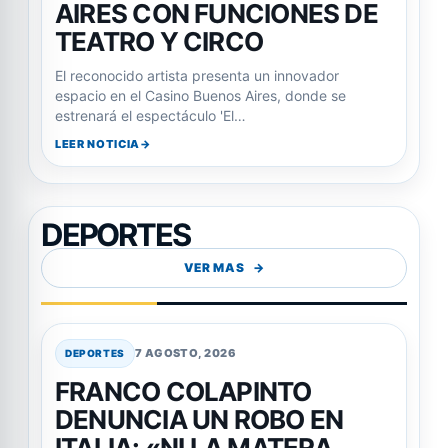
AIRES CON FUNCIONES DE
TEATRO Y CIRCO
El reconocido artista presenta un innovador
espacio en el Casino Buenos Aires, donde se
estrenará el espectáculo 'El…
LEER NOTICIA
DEPORTES
VER MAS
7 AGOSTO, 2026
DEPORTES
FRANCO COLAPINTO
DENUNCIA UN ROBO EN
ITALIA: «NI LA MATERA