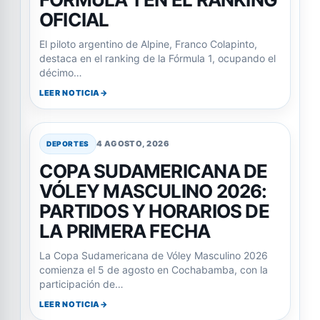
OFICIAL
El piloto argentino de Alpine, Franco Colapinto,
destaca en el ranking de la Fórmula 1, ocupando el
décimo…
LEER NOTICIA
4 AGOSTO, 2026
DEPORTES
COPA SUDAMERICANA DE
VÓLEY MASCULINO 2026:
PARTIDOS Y HORARIOS DE
LA PRIMERA FECHA
La Copa Sudamericana de Vóley Masculino 2026
comienza el 5 de agosto en Cochabamba, con la
participación de…
LEER NOTICIA