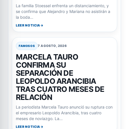
La familia Stoessel enfrenta un distanciamiento, y
se confirma que Alejandro y Mariana no asistirán a
la boda…
LEER NOTICIA
7 AGOSTO, 2026
FAMOSOS
MARCELA TAURO
CONFIRMA SU
SEPARACIÓN DE
LEOPOLDO ARANCIBIA
TRAS CUATRO MESES DE
RELACIÓN
La periodista Marcela Tauro anunció su ruptura con
el empresario Leopoldo Arancibia, tras cuatro
meses de noviazgo. La…
LEER NOTICIA