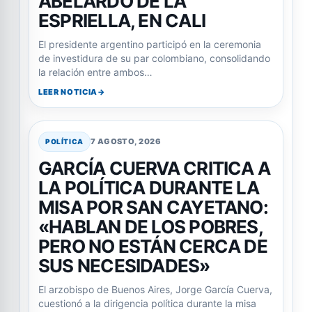
ABELARDO DE LA
ESPRIELLA, EN CALI
El presidente argentino participó en la ceremonia
de investidura de su par colombiano, consolidando
la relación entre ambos…
LEER NOTICIA
7 AGOSTO, 2026
POLÍTICA
GARCÍA CUERVA CRITICA A
LA POLÍTICA DURANTE LA
MISA POR SAN CAYETANO:
«HABLAN DE LOS POBRES,
PERO NO ESTÁN CERCA DE
SUS NECESIDADES»
El arzobispo de Buenos Aires, Jorge García Cuerva,
cuestionó a la dirigencia política durante la misa