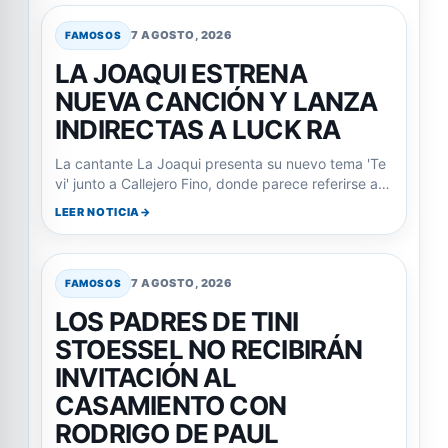
7 AGOSTO, 2026
FAMOSOS
LA JOAQUI ESTRENA
NUEVA CANCIÓN Y LANZA
INDIRECTAS A LUCK RA
La cantante La Joaqui presenta su nuevo tema 'Te
vi' junto a Callejero Fino, donde parece referirse a…
LEER NOTICIA
7 AGOSTO, 2026
FAMOSOS
LOS PADRES DE TINI
STOESSEL NO RECIBIRÁN
INVITACIÓN AL
CASAMIENTO CON
RODRIGO DE PAUL