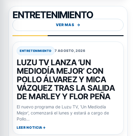
ENTRETENIMIENTO
VER MAS
7 AGOSTO, 2026
ENTRETENIMIENTO
LUZU TV LANZA ‘UN
MEDIODÍA MEJOR’ CON
POLLO ÁLVAREZ Y MICA
VÁZQUEZ TRAS LA SALIDA
DE MARLEY Y FLOR PEÑA
El nuevo programa de Luzu TV, 'Un Mediodía
Mejor', comenzará el lunes y estará a cargo de
Pollo…
LEER NOTICIA