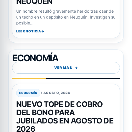
NEUQUÉN
Un hombre resultó gravemente herido tras caer de
un techo en un depósito en Neuquén. Investigan su
posible…
LEER NOTICIA
ECONOMÍA
VER MAS
7 AGOSTO, 2026
ECONOMÍA
NUEVO TOPE DE COBRO
DEL BONO PARA
JUBILADOS EN AGOSTO DE
2026