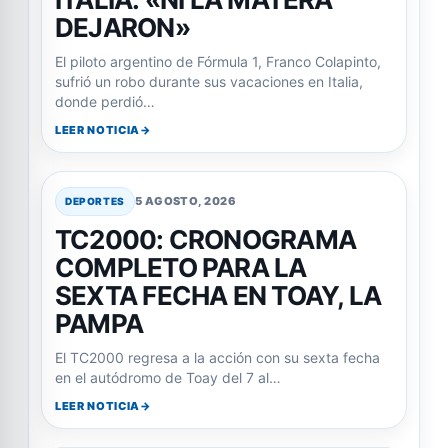
DEJARON»
El piloto argentino de Fórmula 1, Franco Colapinto,
sufrió un robo durante sus vacaciones en Italia,
donde perdió…
LEER NOTICIA
5 AGOSTO, 2026
DEPORTES
TC2000: CRONOGRAMA
COMPLETO PARA LA
SEXTA FECHA EN TOAY, LA
PAMPA
El TC2000 regresa a la acción con su sexta fecha
en el autódromo de Toay del 7 al…
LEER NOTICIA