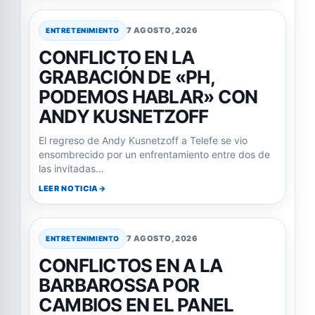
7 AGOSTO, 2026
ENTRETENIMIENTO
CONFLICTO EN LA
GRABACIÓN DE «PH,
PODEMOS HABLAR» CON
ANDY KUSNETZOFF
El regreso de Andy Kusnetzoff a Telefe se vio
ensombrecido por un enfrentamiento entre dos de
las invitadas…
LEER NOTICIA
7 AGOSTO, 2026
ENTRETENIMIENTO
CONFLICTOS EN A LA
BARBAROSSA POR
CAMBIOS EN EL PANEL