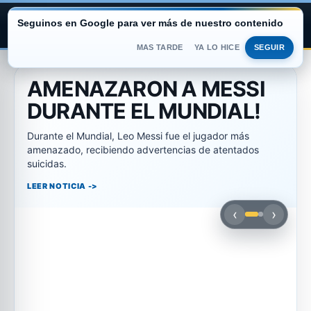
Seguinos en Google para ver más de nuestro contenido
ARGENTINA PORTAL
MAS TARDE
YA LO HICE
SEGUIR
Saltar
al
AMENAZARON A MESSI
contenido
DURANTE EL MUNDIAL!
Durante el Mundial, Leo Messi fue el jugador más
amenazado, recibiendo advertencias de atentados
suicidas.
LEER NOTICIA
‹
›