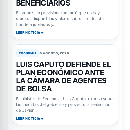
BENEFICIARIOS
El organismo previsional anunció que no hay
créditos disponibles y alertó sobre intentos de
fraude a jubilados y…
LEER NOTICIA
5 AGOSTO, 2026
ECONOMÍA
LUIS CAPUTO DEFIENDE EL
PLAN ECONÓMICO ANTE
LA CÁMARA DE AGENTES
DE BOLSA
El ministro de Economía, Luis Caputo, expuso sobre
las medidas del gobierno y proyectó la reelección
de Javier…
LEER NOTICIA