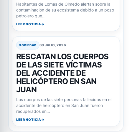
Habitantes de Lomas de Olmedo alertan sobre la
contaminación de su ecosistema debido a un pozo
petrolero que…
LEER NOTICIA
30 JULIO, 2026
SOCIEDAD
RESCATAN LOS CUERPOS
DE LAS SIETE VÍCTIMAS
DEL ACCIDENTE DE
HELICÓPTERO EN SAN
JUAN
Los cuerpos de las siete personas fallecidas en el
accidente de helicóptero en San Juan fueron
recuperados en…
LEER NOTICIA