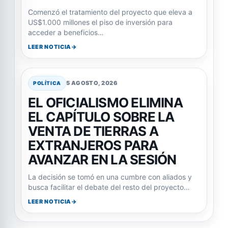
Comenzó el tratamiento del proyecto que eleva a
US$1.000 millones el piso de inversión para
acceder a beneficios…
LEER NOTICIA
5 AGOSTO, 2026
POLÍTICA
EL OFICIALISMO ELIMINA
EL CAPÍTULO SOBRE LA
VENTA DE TIERRAS A
EXTRANJEROS PARA
AVANZAR EN LA SESIÓN
La decisión se tomó en una cumbre con aliados y
busca facilitar el debate del resto del proyecto…
LEER NOTICIA