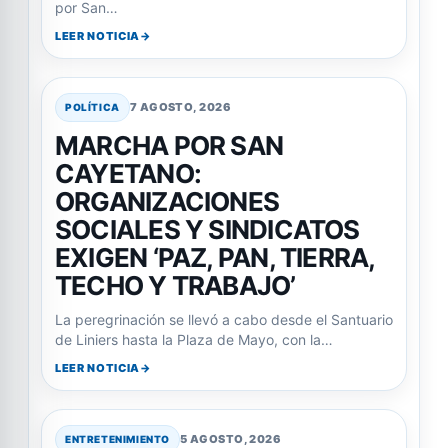
por San…
LEER NOTICIA
7 AGOSTO, 2026
POLÍTICA
MARCHA POR SAN
CAYETANO:
ORGANIZACIONES
SOCIALES Y SINDICATOS
EXIGEN ‘PAZ, PAN, TIERRA,
TECHO Y TRABAJO’
La peregrinación se llevó a cabo desde el Santuario
de Liniers hasta la Plaza de Mayo, con la…
LEER NOTICIA
5 AGOSTO, 2026
ENTRETENIMIENTO