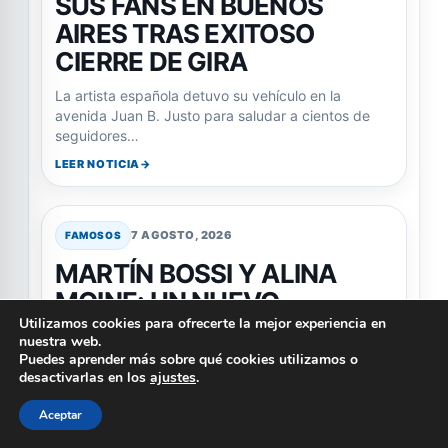
SUS FANS EN BUENOS
AIRES TRAS EXITOSO
CIERRE DE GIRA
La artista española detuvo su vehículo en la
avenida Juan B. Justo para saludar a cientos de
seguidores…
LEER NOTICIA
7 AGOSTO, 2026
FAMOSOS
MARTÍN BOSSI Y ALINA
MOINE: UN NUEVO
Utilizamos cookies para ofrecerte la mejor experiencia en
ROMANCE EN EL AIRE
nuestra web.
Puedes aprender más sobre qué cookies utilizamos o
El humorista Martín Bossi ha sido vinculado
desactivarlas en los
ajustes
.
sentimentalmente con la periodista Alina Moine,
según revelaciones de Pepe Ochoa.
Aceptar
LEER NOTICIA