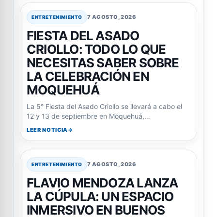
7 AGOSTO, 2026
ENTRETENIMIENTO
FIESTA DEL ASADO
CRIOLLO: TODO LO QUE
NECESITAS SABER SOBRE
LA CELEBRACIÓN EN
MOQUEHUÁ
La 5° Fiesta del Asado Criollo se llevará a cabo el
12 y 13 de septiembre en Moquehuá,…
LEER NOTICIA
7 AGOSTO, 2026
ENTRETENIMIENTO
FLAVIO MENDOZA LANZA
LA CÚPULA: UN ESPACIO
INMERSIVO EN BUENOS