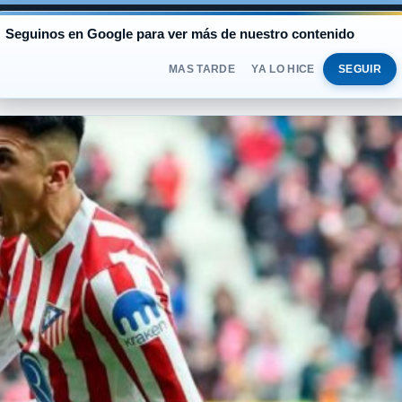
AL
Seguinos en Google para ver más de nuestro contenido
BLUE
$1.525
OFICIAL
$1.520
SÁBADO 
DOLAR
MAS TARDE
YA LO HICE
SEGUIR