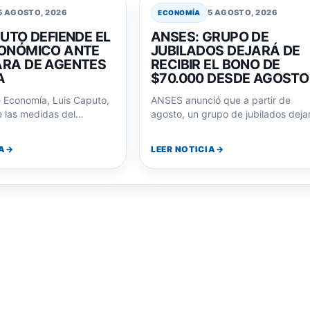
5 AGOSTO, 2026
5 AGOSTO, 2026
ECONOMÍA
UTO DEFIENDE EL
ANSES: GRUPO DE
ONÓMICO ANTE
JUBILADOS DEJARÁ DE
RA DE AGENTES
RECIBIR EL BONO DE
A
$70.000 DESDE AGOSTO
e Economía, Luis Caputo,
ANSES anunció que a partir de
 las medidas del
agosto, un grupo de jubilados deja
royectó la reelección de
de percibir el bono extraordinario
A
LEER NOTICIA