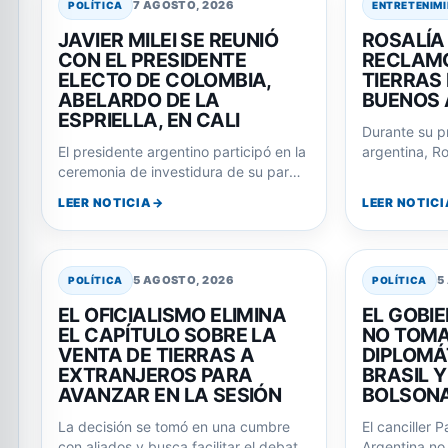
7 AGOSTO, 2026
POLÍTICA
ENTRETENIM
JAVIER MILEI SE REUNIÓ
ROSALÍA
CON EL PRESIDENTE
RECLAMO
ELECTO DE COLOMBIA,
TIERRAS
ABELARDO DE LA
BUENOS 
ESPRIELLA, EN CALI
Durante su pr
El presidente argentino participó en la
argentina, Ro
ceremonia de investidura de su par
fans a corea
colombiano, consolidando la relación
LEER NOTICIA
LEER NOTICI
entre ambos…
5 AGOSTO, 2026
5
POLÍTICA
POLÍTICA
EL OFICIALISMO ELIMINA
EL GOBI
EL CAPÍTULO SOBRE LA
NO TOMA
VENTA DE TIERRAS A
DIPLOMÁ
EXTRANJEROS PARA
BRASIL 
AVANZAR EN LA SESIÓN
BOLSON