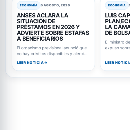
5 AGOSTO, 2026
ECONOMÍA
ECONOMÍA
ANSES ACLARA LA
LUIS CAP
SITUACIÓN DE
PLAN EC
PRÉSTAMOS EN 2026 Y
LA CÁMA
ADVIERTE SOBRE ESTAFAS
DE BOLS
A BENEFICIARIOS
El ministro d
El organismo previsional anunció que
expuso sobre
no hay créditos disponibles y alertó
gobierno y p
sobre intentos de fraude a jubilados
Javier…
LEER NOTICIA
LEER NOTICI
y…