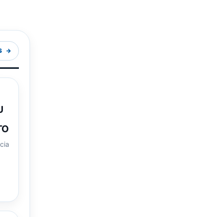
S
U
TO
ncia