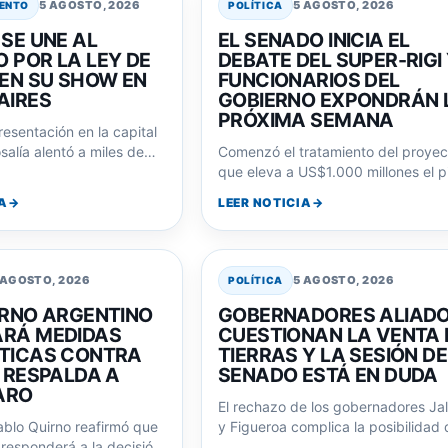
5 AGOSTO, 2026
5 AGOSTO, 2026
IENTO
POLÍTICA
 SE UNE AL
EL SENADO INICIA EL
 POR LA LEY DE
DEBATE DEL SUPER-RIGI
 EN SU SHOW EN
FUNCIONARIOS DEL
AIRES
GOBIERNO EXPONDRÁN 
PRÓXIMA SEMANA
esentación en la capital
salía alentó a miles de
Comenzó el tratamiento del proyec
r la consigna 'La…
que eleva a US$1.000 millones el p
de inversión para acceder a
A
LEER NOTICIA
beneficios…
 AGOSTO, 2026
5 AGOSTO, 2026
POLÍTICA
ERNO ARGENTINO
GOBERNADORES ALIAD
RÁ MEDIDAS
CUESTIONAN LA VENTA 
TICAS CONTRA
TIERRAS Y LA SESIÓN DE
Y RESPALDA A
SENADO ESTÁ EN DUDA
ARO
El rechazo de los gobernadores Ja