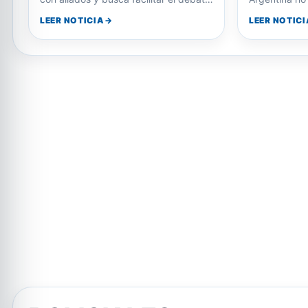
La decisión se tomó en una cumbre
El canciller 
con aliados y busca facilitar el debate
Argentina no
del resto del proyecto…
de Lula de re
LEER NOTICIA
LEER NOTICI