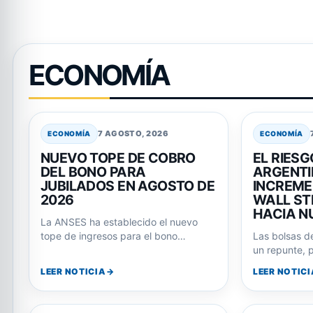
ECONOMÍA
7 AGOSTO, 2026
ECONOMÍA
ECONOMÍA
NUEVO TOPE DE COBRO
EL RIESG
DEL BONO PARA
ARGENTI
JUBILADOS EN AGOSTO DE
INCREME
2026
WALL ST
HACIA N
La ANSES ha establecido el nuevo
tope de ingresos para el bono
Las bolsas d
extraordinario que acompaña los
un repunte, p
haberes de…
argentinos n
LEER NOTICIA
LEER NOTICI
tendencia, 