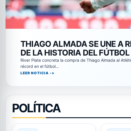
GARCÍA CUERVA CRITICA A 
POR SAN CAYETANO: «HABLA
ESTÁN CERCA DE SUS NECE
El arzobispo de Buenos Aires, Jorge García Cuerva, cuesti
enfatizando la necesidad de atención…
LEER NOTICIA
POLÍTICA