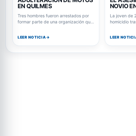
DEDICADA AL ROBO Y
LA JOVE
ADULTERACIÓN DE MOTOS
EL ASESI
EN QUILMES
NOVIO E
Tres hombres fueron arrestados por
La joven de 
formar parte de una organización que
homicidio tra
robaba motos en La Plata y las…
Julián Álvar
LEER NOTICIA
LEER NOTICI