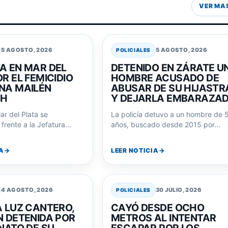
VER MA
5 AGOSTO, 2026
5 AGOSTO, 2026
POLICIALES
A EN MAR DEL
DETENIDO EN ZÁRATE U
R EL FEMICIDIO
HOMBRE ACUSADO DE
NA MAILÉN
ABUSAR DE SU HIJASTR
CH
Y DEJARLA EMBARAZA
ar del Plata se
La policía detuvo a un hombre de 
frente a la Jefatura
años, buscado desde 2015 por
l de Policía exigiendo
abusar de su hijastra menor…
or el…
A
LEER NOTICIA
4 AGOSTO, 2026
30 JULIO, 2026
POLICIALES
A LUZ CANTERO,
CAYÓ DESDE OCHO