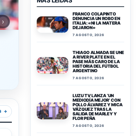
MAS LEIDAS
FRANCO COLAPINTO
DENUNCIA UN ROBO EN
›
ITALIA: «NI LA MATERA
DEJARON»
7 AGOSTO, 2026
THIAGO ALMADA SE UNE
A RIVER PLATE EN EL
PASE MÁS CARO DE LA
HISTORIA DEL FÚTBOL
ARGENTINO
7 AGOSTO, 2026
LUZU TV LANZA ‘UN
MEDIODÍA MEJOR’ CON
POLLO ÁLVAREZ Y MICA
VÁZQUEZ TRAS LA
SALIDA DE MARLEY Y
FLOR PEÑA
S
7 AGOSTO, 2026