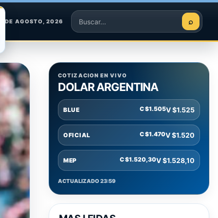
⌕
8 DE AGOSTO, 2026
Buscar
COTIZACION EN VIVO
DOLAR ARGENTINA
C $1.505
V $1.525
BLUE
C $1.470
V $1.520
OFICIAL
C $1.520,30
V $1.528,10
MEP
ACTUALIZADO 23:59