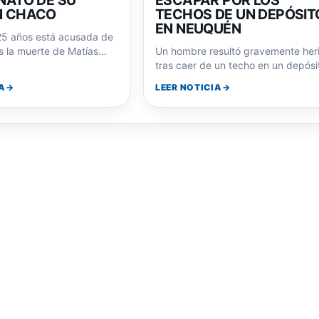
N DETENIDA POR
METROS AL INTENTAR
NATO DE SU
ESCAPAR POR LOS
N CHACO
TECHOS DE UN DEPÓSIT
EN NEUQUÉN
25 años está acusada de
s la muerte de Matías
Un hombre resultó gravemente her
ez. Sus redes…
tras caer de un techo en un depósi
en Neuquén. Investigan su posibl
A
LEER NOTICIA