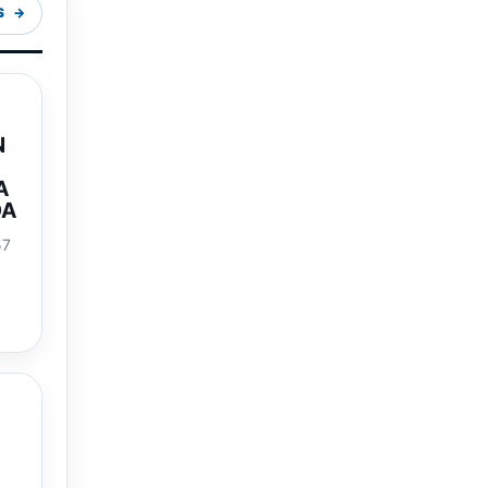
S
N
A
DA
57