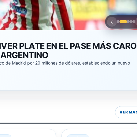
‹
LA POLÍTICA DURANTE LA MISA
N DE LOS POBRES, PERO NO
SIDADES»
onó a la dirigencia política durante la misa por San Cayetano,
VER MA