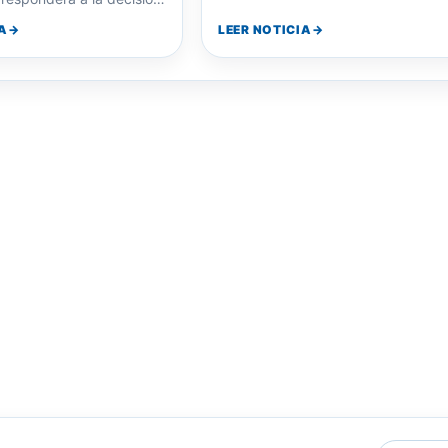
Pablo Quirno reafirmó que
y Figueroa complica la posibilidad 
 responderá a la decisión
aprobar la ley sobre la venta…
ducir la relación…
A
LEER NOTICIA