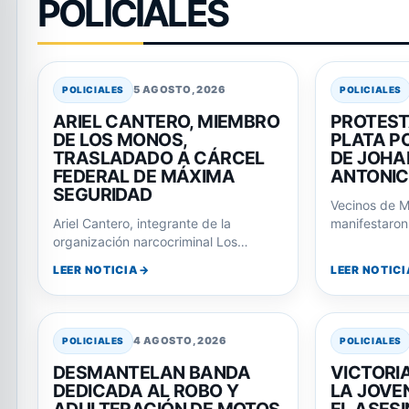
POLICIALES
5 AGOSTO, 2026
POLICIALES
POLICIALES
ARIEL CANTERO, MIEMBRO
PROTEST
DE LOS MONOS,
PLATA PO
TRASLADADO A CÁRCEL
DE JOHA
FEDERAL DE MÁXIMA
ANTONI
SEGURIDAD
Vecinos de M
Ariel Cantero, integrante de la
manifestaron 
organización narcocriminal Los
Departamenta
Monos, fue trasladado a una cárcel
respuestas p
LEER NOTICIA
LEER NOTICI
federal tras su imputación…
4 AGOSTO, 2026
POLICIALES
POLICIALES
DESMANTELAN BANDA
VICTORI