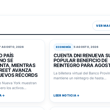
VER MA
7 AGOSTO, 2026
5 AGOSTO, 2026
ECONOMÍA
O PAÍS
CUENTA DNI RENUEVA S
NO SE
POPULAR BENEFICIO DE
NTA, MIENTRAS
REINTEGRO PARA AGOS
REET AVANZA
La billetera virtual del Banco Provi
UEVOS RÉCORDS
mantiene un reintegro de hasta
e Nueva York muestran
$6.000 en compras en comercios
ero los activos
adheridos durante…
o siguen la misma
A
LEER NOTICIA
con…