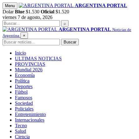
Saltar
ARGENTINA PORTAL
Menu
al
Dolar
Blue
$1.530
Oficial
$1.520
contenido
viernes 7 de agosto, 2026
Buscar
⌕
ARGENTINA PORTAL
Noticias de
Argentina
×
Buscar
Buscar
Inicio
ULTIMAS NOTICIAS
PROVINCIAS
Mundial 2026
Economía
Política
Deportes
Fútbol
Famosos
Sociedad
Policiales
Entretenimiento
Internacionales
Tecno
Salud
Ciencia