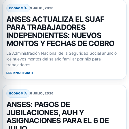
9 JULIO, 2026
ECONOMÍA
ANSES ACTUALIZA EL SUAF
PARA TRABAJADORES
INDEPENDIENTES: NUEVOS
MONTOS Y FECHAS DE COBRO
La Administración Nacional de la Seguridad Social anunció
los nuevos montos del salario familiar por hijo para
trabajadores…
LEER NOTICIA
6 JULIO, 2026
ECONOMÍA
ANSES: PAGOS DE
JUBILACIONES, AUH Y
ASIGNACIONES PARA EL 6 DE
JULIO