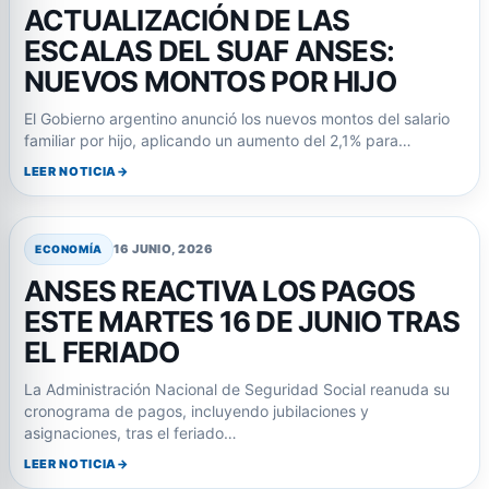
ACTUALIZACIÓN DE LAS
ESCALAS DEL SUAF ANSES:
NUEVOS MONTOS POR HIJO
El Gobierno argentino anunció los nuevos montos del salario
familiar por hijo, aplicando un aumento del 2,1% para…
LEER NOTICIA
16 JUNIO, 2026
ECONOMÍA
ANSES REACTIVA LOS PAGOS
ESTE MARTES 16 DE JUNIO TRAS
EL FERIADO
La Administración Nacional de Seguridad Social reanuda su
cronograma de pagos, incluyendo jubilaciones y
asignaciones, tras el feriado…
LEER NOTICIA