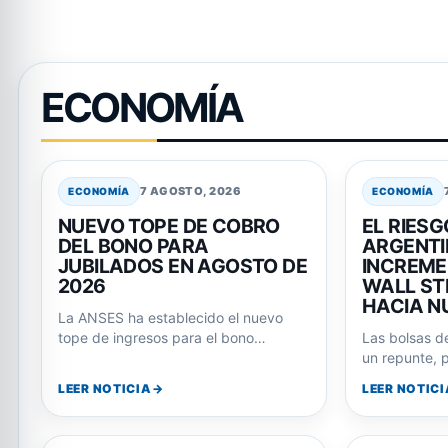
ECONOMÍA
7 AGOSTO, 2026
ECONOMÍA
ECONOMÍA
NUEVO TOPE DE COBRO
EL RIESG
DEL BONO PARA
ARGENTI
JUBILADOS EN AGOSTO DE
INCREME
2026
WALL ST
HACIA N
La ANSES ha establecido el nuevo
tope de ingresos para el bono
Las bolsas d
extraordinario que acompaña los
un repunte, p
haberes de…
argentinos n
LEER NOTICIA
LEER NOTICI
tendencia, 