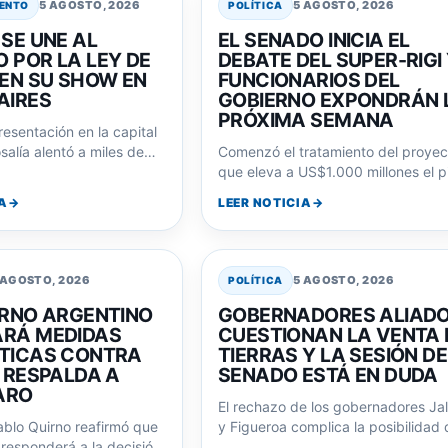
5 AGOSTO, 2026
5 AGOSTO, 2026
IENTO
POLÍTICA
 SE UNE AL
EL SENADO INICIA EL
 POR LA LEY DE
DEBATE DEL SUPER-RIGI
 EN SU SHOW EN
FUNCIONARIOS DEL
AIRES
GOBIERNO EXPONDRÁN 
PRÓXIMA SEMANA
esentación en la capital
salía alentó a miles de
Comenzó el tratamiento del proyec
r la consigna 'La…
que eleva a US$1.000 millones el p
de inversión para acceder a
A
LEER NOTICIA
beneficios…
 AGOSTO, 2026
5 AGOSTO, 2026
POLÍTICA
ERNO ARGENTINO
GOBERNADORES ALIAD
RÁ MEDIDAS
CUESTIONAN LA VENTA 
TICAS CONTRA
TIERRAS Y LA SESIÓN DE
Y RESPALDA A
SENADO ESTÁ EN DUDA
ARO
El rechazo de los gobernadores Ja
Pablo Quirno reafirmó que
y Figueroa complica la posibilidad 
 responderá a la decisión
aprobar la ley sobre la venta…