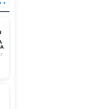
S
N
A
DA
57