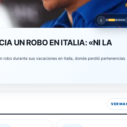
‹
IVER PLATE EN EL PASE MÁS CARO
L ARGENTINO
ico de Madrid por 20 millones de dólares, estableciendo un nuevo
VER MA