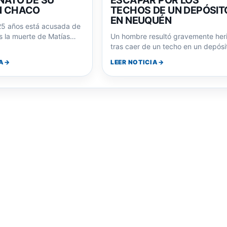
NATO DE SU
ESCAPAR POR LOS
N CHACO
TECHOS DE UN DEPÓSIT
EN NEUQUÉN
25 años está acusada de
s la muerte de Matías
Un hombre resultó gravemente her
ez. Sus redes…
tras caer de un techo en un depósi
en Neuquén. Investigan su posibl
A
LEER NOTICIA