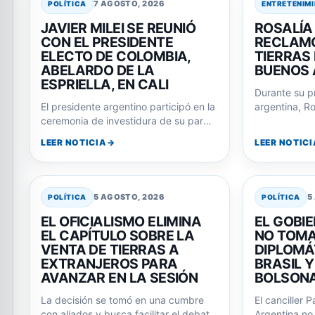
7 AGOSTO, 2026
POLÍTICA
ENTRETENIM
JAVIER MILEI SE REUNIÓ
ROSALÍA
CON EL PRESIDENTE
RECLAMO
ELECTO DE COLOMBIA,
TIERRAS
ABELARDO DE LA
BUENOS 
ESPRIELLA, EN CALI
Durante su pr
El presidente argentino participó en la
argentina, Ro
ceremonia de investidura de su par
fans a corea
colombiano, consolidando la relación
LEER NOTICIA
LEER NOTICI
entre ambos…
5 AGOSTO, 2026
5
POLÍTICA
POLÍTICA
EL OFICIALISMO ELIMINA
EL GOBI
EL CAPÍTULO SOBRE LA
NO TOMA
VENTA DE TIERRAS A
DIPLOMÁ
EXTRANJEROS PARA
BRASIL 
AVANZAR EN LA SESIÓN
BOLSON
La decisión se tomó en una cumbre
El canciller 
con aliados y busca facilitar el debate
Argentina no