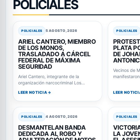
POLICIALES
5 AGOSTO, 2026
POLICIALES
POLICIALES
ARIEL CANTERO, MIEMBRO
PROTEST
DE LOS MONOS,
PLATA PO
TRASLADADO A CÁRCEL
DE JOHA
FEDERAL DE MÁXIMA
ANTONI
SEGURIDAD
Vecinos de M
Ariel Cantero, integrante de la
manifestaron 
organización narcocriminal Los
Departamenta
Monos, fue trasladado a una cárcel
respuestas p
LEER NOTICIA
LEER NOTICI
federal tras su imputación…
4 AGOSTO, 2026
POLICIALES
POLICIALES
DESMANTELAN BANDA
VICTORI
DEDICADA AL ROBO Y
LA JOVE