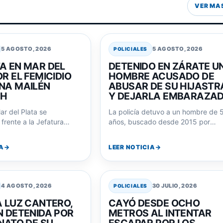
VER MA
5 AGOSTO, 2026
5 AGOSTO, 2026
POLICIALES
A EN MAR DEL
DETENIDO EN ZÁRATE U
R EL FEMICIDIO
HOMBRE ACUSADO DE
NA MAILÉN
ABUSAR DE SU HIJASTR
CH
Y DEJARLA EMBARAZA
ar del Plata se
La policía detuvo a un hombre de 
frente a la Jefatura
años, buscado desde 2015 por
l de Policía exigiendo
abusar de su hijastra menor…
or el…
A
LEER NOTICIA
4 AGOSTO, 2026
30 JULIO, 2026
POLICIALES
A LUZ CANTERO,
CAYÓ DESDE OCHO
N DETENIDA POR
METROS AL INTENTAR