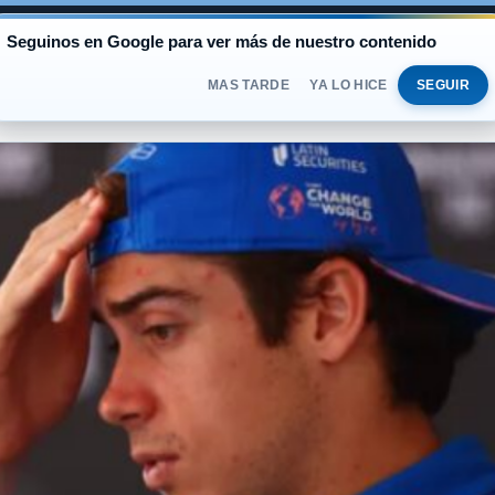
AL
Seguinos en Google para ver más de nuestro contenido
BLUE
$1.525
OFICIAL
$1.520
SÁBADO 
DOLAR
MAS TARDE
YA LO HICE
SEGUIR