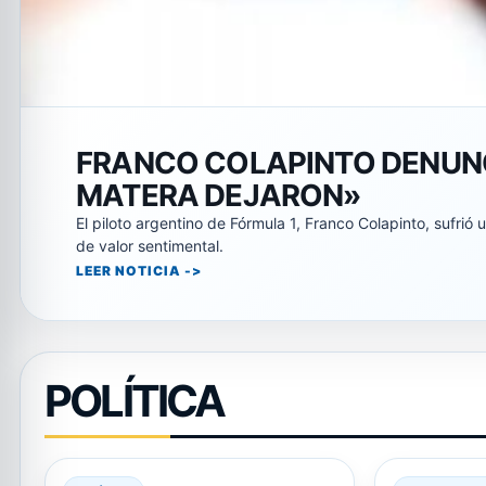
THIAGO ALMADA SE UNE A R
DE LA HISTORIA DEL FÚTBO
River Plate concreta la compra de Thiago Almada al Atlét
récord en el fútbol…
LEER NOTICIA
POLÍTICA