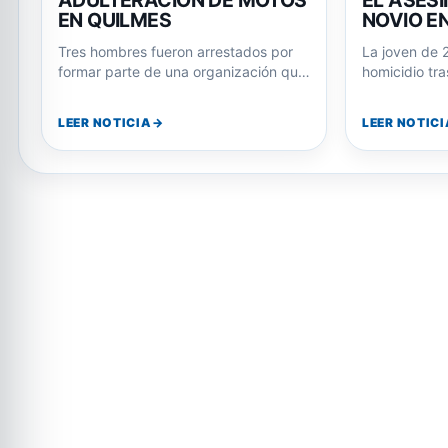
ADULTERACIÓN DE MOTOS
EL ASESI
EN QUILMES
NOVIO E
Tres hombres fueron arrestados por
La joven de 
formar parte de una organización que
homicidio tra
robaba motos en La Plata y las…
Julián Álvar
LEER NOTICIA
LEER NOTICI