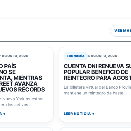
VER MA
7 AGOSTO, 2026
5 AGOSTO, 2026
ECONOMÍA
O PAÍS
CUENTA DNI RENUEVA S
NO SE
POPULAR BENEFICIO DE
NTA, MIENTRAS
REINTEGRO PARA AGOS
REET AVANZA
La billetera virtual del Banco Provi
UEVOS RÉCORDS
mantiene un reintegro de hasta
e Nueva York muestran
$6.000 en compras en comercios
ero los activos
adheridos durante…
o siguen la misma
A
LEER NOTICIA
con…