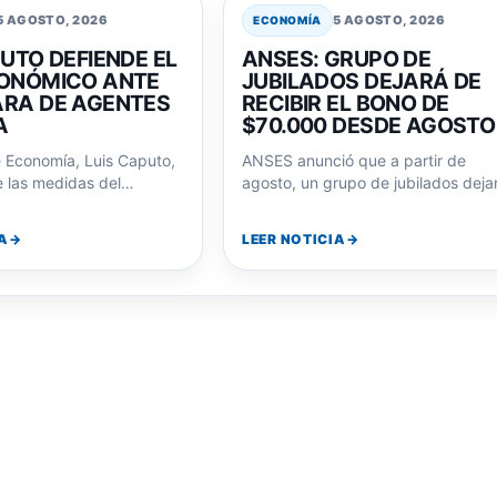
5 AGOSTO, 2026
5 AGOSTO, 2026
ECONOMÍA
UTO DEFIENDE EL
ANSES: GRUPO DE
ONÓMICO ANTE
JUBILADOS DEJARÁ DE
RA DE AGENTES
RECIBIR EL BONO DE
A
$70.000 DESDE AGOSTO
e Economía, Luis Caputo,
ANSES anunció que a partir de
 las medidas del
agosto, un grupo de jubilados deja
royectó la reelección de
de percibir el bono extraordinario
A
LEER NOTICIA