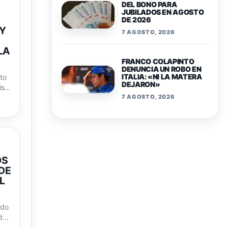
DEL BONO PARA
JUBILADOS EN AGOSTO
DE 2026
 Y
7 AGOSTO, 2026
LA
FRANCO COLAPINTO
DENUNCIA UN ROBO EN
ITALIA: «NI LA MATERA
to
DEJARON»
iso
7 AGOSTO, 2026
OS
DE
L
ldo
de