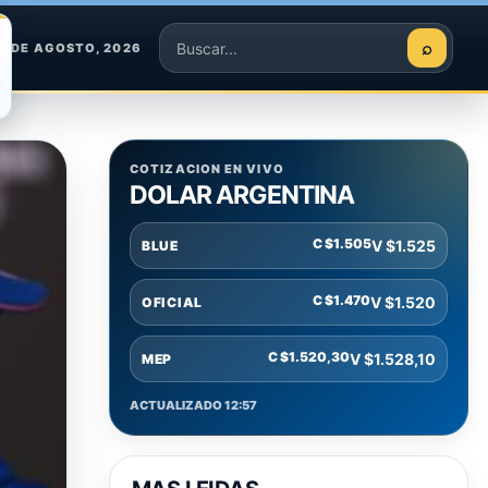
⌕
8 DE AGOSTO, 2026
Buscar
COTIZACION EN VIVO
DOLAR ARGENTINA
C $1.505
V $1.525
BLUE
C $1.470
V $1.520
OFICIAL
C $1.520,30
V $1.528,10
MEP
ACTUALIZADO 12:57