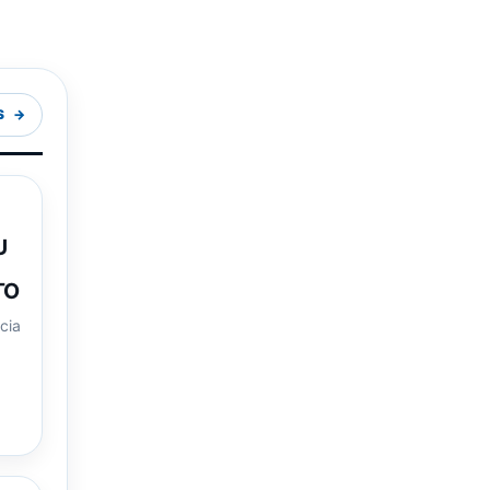
S
U
TO
ncia