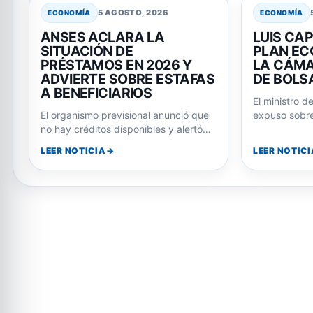
5 AGOSTO, 2026
ECONOMÍA
ECONOMÍA
ANSES ACLARA LA
LUIS CAP
SITUACIÓN DE
PLAN EC
PRÉSTAMOS EN 2026 Y
LA CÁMA
ADVIERTE SOBRE ESTAFAS
DE BOLS
A BENEFICIARIOS
El ministro d
El organismo previsional anunció que
expuso sobre
no hay créditos disponibles y alertó
gobierno y p
sobre intentos de fraude a jubilados
Javier…
LEER NOTICIA
LEER NOTICI
y…