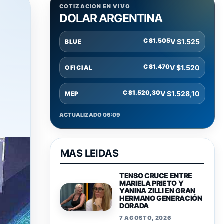
COTIZACION EN VIVO
DOLAR ARGENTINA
C $1.505
V $1.525
BLUE
C $1.470
V $1.520
OFICIAL
C $1.520,30
V $1.528,10
MEP
ACTUALIZADO 06:09
MAS LEIDAS
TENSO CRUCE ENTRE
MARIELA PRIETO Y
YANINA ZILLI EN GRAN
HERMANO GENERACIÓN
DORADA
7 AGOSTO, 2026