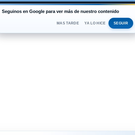
AL
Seguinos en Google para ver más de nuestro contenido
BLUE
$1.525
OFICIAL
$1.520
SÁBADO 
DOLAR
MAS TARDE
YA LO HICE
SEGUIR