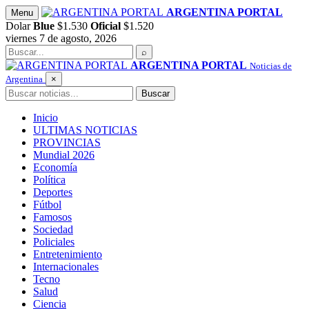
Saltar
ARGENTINA PORTAL
Menu
al
Dolar
Blue
$1.530
Oficial
$1.520
contenido
viernes 7 de agosto, 2026
Buscar
⌕
ARGENTINA PORTAL
Noticias de
Argentina
×
Buscar
Buscar
Inicio
ULTIMAS NOTICIAS
PROVINCIAS
Mundial 2026
Economía
Política
Deportes
Fútbol
Famosos
Sociedad
Policiales
Entretenimiento
Internacionales
Tecno
Salud
Ciencia