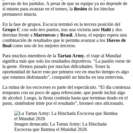
previas de los partidos. A pesar de que su equipo ya no depende de
sí mismo para avanzar en el torneo, la
ilusión
de los hinchas
permanece intacta.
En la fase de grupos, Escocia terminó en la tercera posición del
Grupo C
con solo tres puntos, tras una victoria ante
Haití
y dos
derrotas frente a
Marruecos
y
Brasil
. Ahora, el equipo espera una
combinación de resultados que le permita avanzar a los
16avos de
final
como uno de los mejores terceros.
Para muchos miembros de la
Tartan Army
, el viaje al Mundial
significa más que solo los resultados deportivos. “La pasión viene de
la gente. Hemos pasado por muchas dificultades. Tener la
oportunidad de hacer esto por primera vez en mucho tiempo es algo
que estamos disfrutando”, compartió un hincha en una entrevista.
La rutina de los escoceses es parte del espectáculo. “El día comienza
temprano con un poco de agua refrescante, que puede incluir algo
de alcohol. Luego, la fiesta continúa hasta que terminas tirado en el
pasto, sintiéndote triste por el resultado”, bromeó otro aficionado.
Imagen destacada: La Tartan Army: La Hinchada
Escocesa que Ilumina el Mundial 2026