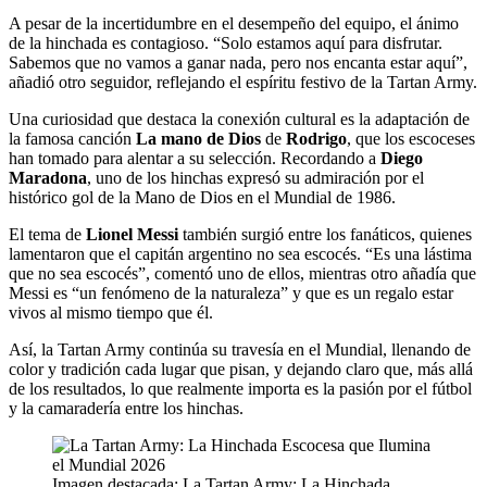
A pesar de la incertidumbre en el desempeño del equipo, el ánimo
de la hinchada es contagioso. “Solo estamos aquí para disfrutar.
Sabemos que no vamos a ganar nada, pero nos encanta estar aquí”,
añadió otro seguidor, reflejando el espíritu festivo de la Tartan Army.
Una curiosidad que destaca la conexión cultural es la adaptación de
la famosa canción
La mano de Dios
de
Rodrigo
, que los escoceses
han tomado para alentar a su selección. Recordando a
Diego
Maradona
, uno de los hinchas expresó su admiración por el
histórico gol de la Mano de Dios en el Mundial de 1986.
El tema de
Lionel Messi
también surgió entre los fanáticos, quienes
lamentaron que el capitán argentino no sea escocés. “Es una lástima
que no sea escocés”, comentó uno de ellos, mientras otro añadía que
Messi es “un fenómeno de la naturaleza” y que es un regalo estar
vivos al mismo tiempo que él.
Así, la Tartan Army continúa su travesía en el Mundial, llenando de
color y tradición cada lugar que pisan, y dejando claro que, más allá
de los resultados, lo que realmente importa es la pasión por el fútbol
y la camaradería entre los hinchas.
Imagen destacada: La Tartan Army: La Hinchada