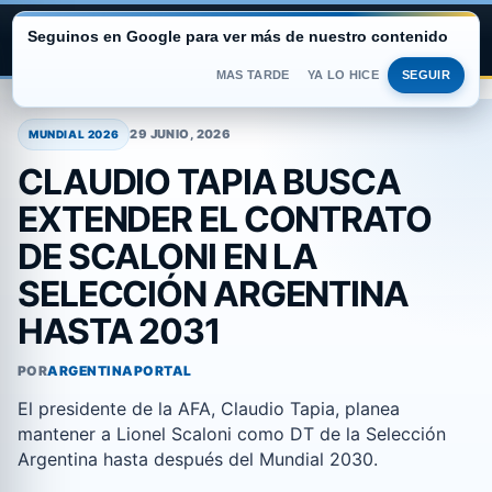
Seguinos en Google para ver más de nuestro contenido
ARGENTINA PORTAL
MAS TARDE
YA LO HICE
SEGUIR
Saltar
al
29 JUNIO, 2026
MUNDIAL 2026
contenido
CLAUDIO TAPIA BUSCA
EXTENDER EL CONTRATO
DE SCALONI EN LA
SELECCIÓN ARGENTINA
HASTA 2031
POR
ARGENTINAPORTAL
El presidente de la AFA, Claudio Tapia, planea
mantener a Lionel Scaloni como DT de la Selección
Argentina hasta después del Mundial 2030.