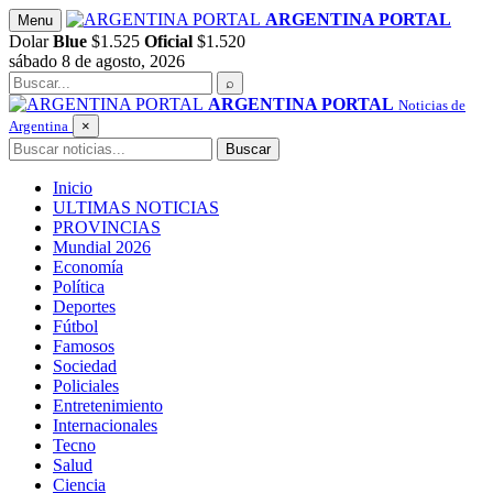
Saltar
ARGENTINA PORTAL
Menu
al
Dolar
Blue
$1.525
Oficial
$1.520
contenido
sábado 8 de agosto, 2026
Buscar
⌕
ARGENTINA PORTAL
Noticias de
Argentina
×
Buscar
Buscar
Inicio
ULTIMAS NOTICIAS
PROVINCIAS
Mundial 2026
Economía
Política
Deportes
Fútbol
Famosos
Sociedad
Policiales
Entretenimiento
Internacionales
Tecno
Salud
Ciencia