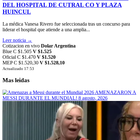
DEL HOSPITAL DE CUTRAL CO Y PLAZA
HUINCUL
La médica Vanesa Rivero fue seleccionada tras un concurso para
liderar el hospital que atiende a una amplia...
Leer noticia →
Cotizacion en vivo
Dolar Argentina
Blue
C $1.505
V $1.525
Oficial
C $1.470
V $1.520
MEP
C $1.520,30
V $1.528,10
Actualizado 17:53
Mas leidas
AMENAZARON A
MESSI DURANTE EL MUNDIAL!
8 agosto, 2026