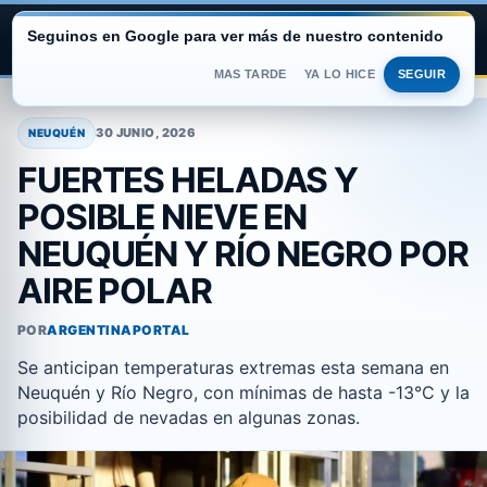
Seguinos en Google para ver más de nuestro contenido
ARGENTINA PORTAL
MAS TARDE
YA LO HICE
SEGUIR
Saltar
al
30 JUNIO, 2026
NEUQUÉN
contenido
FUERTES HELADAS Y
POSIBLE NIEVE EN
NEUQUÉN Y RÍO NEGRO POR
AIRE POLAR
POR
ARGENTINAPORTAL
Se anticipan temperaturas extremas esta semana en
Neuquén y Río Negro, con mínimas de hasta -13°C y la
posibilidad de nevadas en algunas zonas.