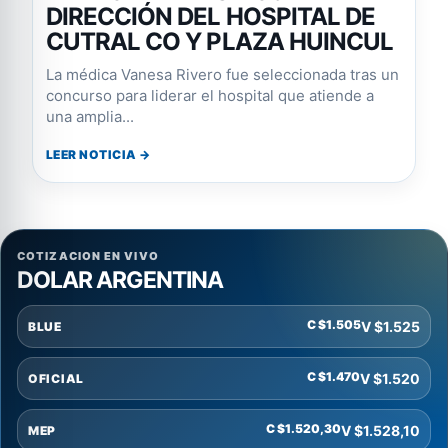
DIRECCIÓN DEL HOSPITAL DE
CUTRAL CO Y PLAZA HUINCUL
La médica Vanesa Rivero fue seleccionada tras un
concurso para liderar el hospital que atiende a
una amplia...
LEER NOTICIA →
COTIZACION EN VIVO
DOLAR ARGENTINA
C $1.505
V $1.525
BLUE
C $1.470
V $1.520
OFICIAL
C $1.520,30
V $1.528,10
MEP