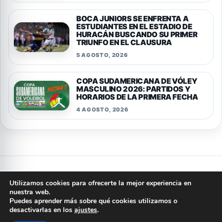
BOCA JUNIORS SE ENFRENTA A
ESTUDIANTES EN EL ESTADIO DE
HURACÁN BUSCANDO SU PRIMER
TRIUNFO EN EL CLAUSURA
5 AGOSTO, 2026
COPA SUDAMERICANA DE VÓLEY
MASCULINO 2026: PARTIDOS Y
HORARIOS DE LA PRIMERA FECHA
4 AGOSTO, 2026
Privacidad
Cookies
Terminos y condiciones
Aviso legal
Utilizamos cookies para ofrecerte la mejor experiencia en
Quienes somos
Politica editorial
Contacto
nuestra web.
Puedes aprender más sobre qué cookies utilizamos o
© 2026 ARGENTINA PORTAL
desactivarlas en los
ajustes
.