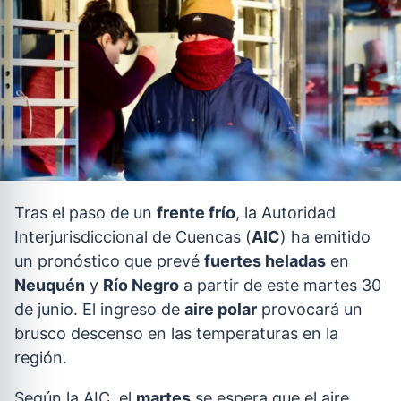
Tras el paso de un
frente frío
, la Autoridad
Interjurisdiccional de Cuencas (
AIC
) ha emitido
un pronóstico que prevé
fuertes heladas
en
Neuquén
y
Río Negro
a partir de este martes 30
de junio. El ingreso de
aire polar
provocará un
brusco descenso en las temperaturas en la
región.
Según la AIC, el
martes
se espera que el aire