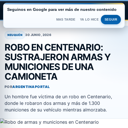
Seguinos en Google para ver más de nuestro contenido
ARGENTINA PORTAL
MAS TARDE
YA LO HICE
SEGUIR
Saltar
al
30 JUNIO, 2026
NEUQUÉN
contenido
ROBO EN CENTENARIO:
SUSTRAJERON ARMAS Y
MUNICIONES DE UNA
CAMIONETA
POR
ARGENTINAPORTAL
Un hombre fue víctima de un robo en Centenario,
donde le robaron dos armas y más de 1.300
municiones de su vehículo mientras almorzaba.