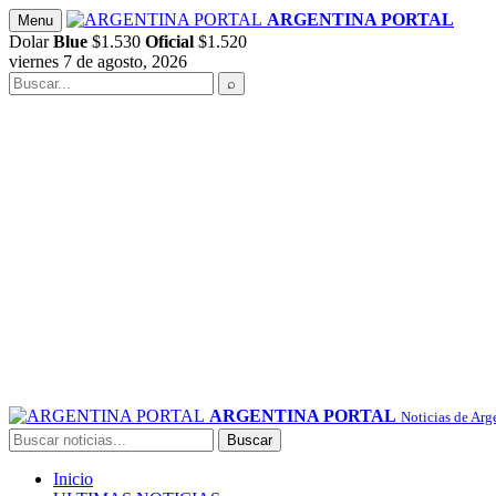
Saltar
ARGENTINA PORTAL
Menu
al
Dolar
Blue
$1.530
Oficial
$1.520
contenido
viernes 7 de agosto, 2026
Buscar
⌕
ARGENTINA PORTAL
Noticias de Arg
Buscar
Buscar
Inicio