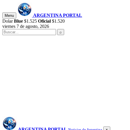
Saltar
al
contenido
ARGENTINA PORTAL
Menu
Dolar
Blue
$1.525
Oficial
$1.520
viernes 7 de agosto, 2026
Buscar
⌕
ARGENTINA PORTAL
Noticias de Argentina
×