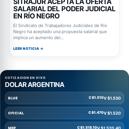
SITRAJUR ACEPTA LA OFERTA
SALARIAL DEL PODER JUDICIAL
EN RÍO NEGRO
El Sindicato de Trabajadores Judiciales de Río
Negro ha aceptado una propuesta salarial que
implica un aumento del...
LEER NOTICIA →
COTIZACION EN VIVO
DOLAR ARGENTINA
C $1.510
V $1.530
BLUE
C $1.470
V $1.520
OFICIAL
C $1.518,10
V $1.520,40
MEP