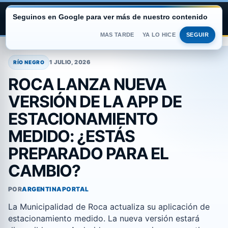
Seguinos en Google para ver más de nuestro contenido
ARGENTINA PORTAL
MAS TARDE
YA LO HICE
SEGUIR
Saltar
al
1 JULIO, 2026
RÍO NEGRO
contenido
ROCA LANZA NUEVA
VERSIÓN DE LA APP DE
ESTACIONAMIENTO
MEDIDO: ¿ESTÁS
PREPARADO PARA EL
CAMBIO?
POR
ARGENTINAPORTAL
La Municipalidad de Roca actualiza su aplicación de
estacionamiento medido. La nueva versión estará