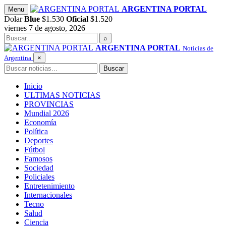
Saltar
ARGENTINA PORTAL
Menu
al
Dolar
Blue
$1.530
Oficial
$1.520
contenido
viernes 7 de agosto, 2026
Buscar
⌕
ARGENTINA PORTAL
Noticias de
Argentina
×
Buscar
Buscar
Inicio
ULTIMAS NOTICIAS
PROVINCIAS
Mundial 2026
Economía
Política
Deportes
Fútbol
Famosos
Sociedad
Policiales
Entretenimiento
Internacionales
Tecno
Salud
Ciencia