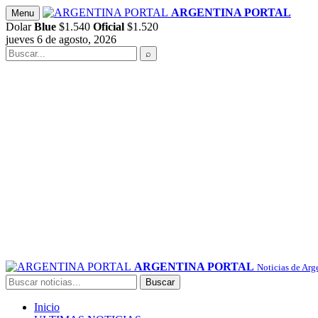
Saltar
ARGENTINA PORTAL
Menu
al
Dolar
Blue
$1.540
Oficial
$1.520
contenido
jueves 6 de agosto, 2026
Buscar
⌕
ARGENTINA PORTAL
Noticias de Arg
Buscar
Buscar
Inicio