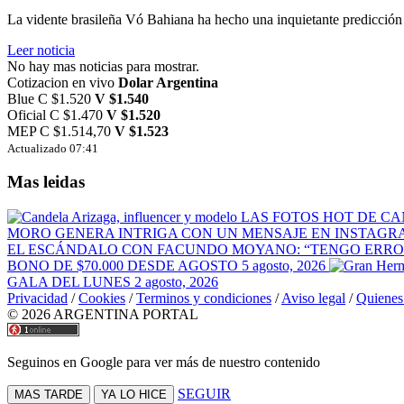
La vidente brasileña Vó Bahiana ha hecho una inquietante predicción 
Leer noticia
No hay mas noticias para mostrar.
Cotizacion en vivo
Dolar Argentina
Blue
C $1.520
V $1.540
Oficial
C $1.470
V $1.520
MEP
C $1.514,70
V $1.523
Actualizado 07:41
Mas leidas
LAS FOTOS HOT DE C
MORO GENERA INTRIGA CON UN MENSAJE EN INSTAGR
EL ESCÁNDALO CON FACUNDO MOYANO: “TENGO ERR
BONO DE $70.000 DESDE AGOSTO
5 agosto, 2026
GALA DEL LUNES
2 agosto, 2026
Privacidad
/
Cookies
/
Terminos y condiciones
/
Aviso legal
/
Quienes
© 2026 ARGENTINA PORTAL
Seguinos en Google para ver más de nuestro contenido
SEGUIR
MAS TARDE
YA LO HICE