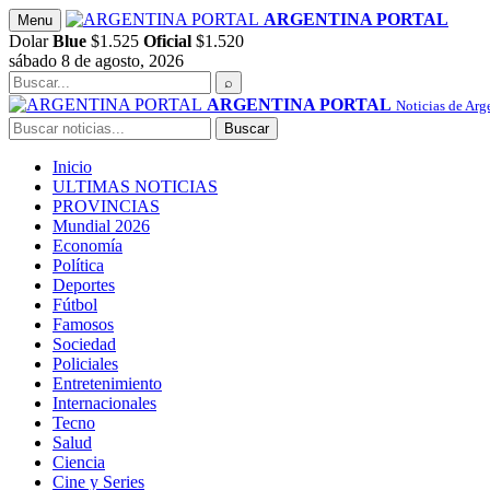
Saltar
ARGENTINA PORTAL
Menu
al
Dolar
Blue
$1.525
Oficial
$1.520
contenido
sábado 8 de agosto, 2026
Buscar
⌕
ARGENTINA PORTAL
Noticias de Arg
Buscar
Buscar
Inicio
ULTIMAS NOTICIAS
PROVINCIAS
Mundial 2026
Economía
Política
Deportes
Fútbol
Famosos
Sociedad
Policiales
Entretenimiento
Internacionales
Tecno
Salud
Ciencia
Cine y Series