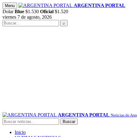
Saltar
ARGENTINA PORTAL
Menu
al
Dolar
Blue
$1.530
Oficial
$1.520
contenido
viernes 7 de agosto, 2026
Buscar
⌕
ARGENTINA PORTAL
Noticias de Arg
Buscar
Buscar
Inicio